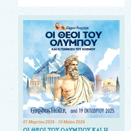
Για
τους:
γονείς
εκπαιδευτικούς
&
συλλόγους
παραγωγούς
&
συνεργάτες
01 Μαρτίου 2026
- 10 Μαΐου 2026
ΟΙ ΘΕΟΙ ΤΟΥ ΟΛΥΜΠΟΥ ΚΑΙ Η