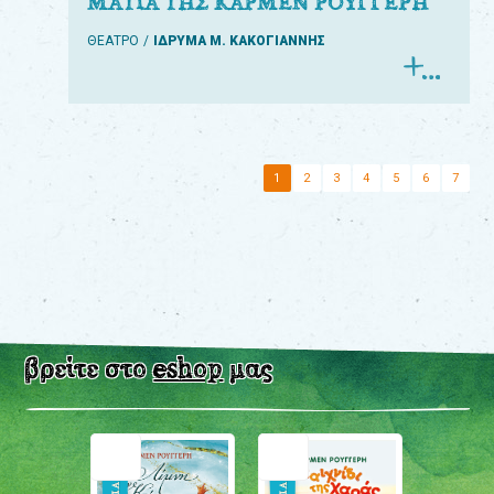
ΜΑΤΙΑ ΤΗΣ ΚΑΡΜΕΝ ΡΟΥΓΓΕΡΗ
ΘΕΑΤΡΟ
ΙΔΡΥΜΑ Μ. ΚΑΚΟΓΙΑΝΝΗΣ
1
2
3
4
5
6
7
βρείτε στο
eshop
μας