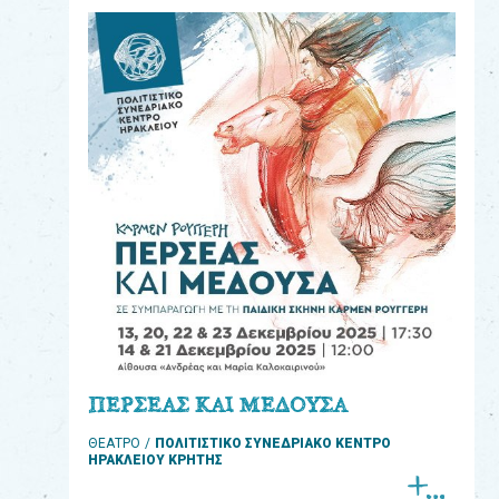
eshop
0
Βιβλία
Εκπαιδευτικά
Παιχνίδια
Παρακολούθηση
παραγγελίας
Έχετε
κωδικό
για
ΠΕΡΣΕΑΣ ΚΑΙ ΜΕΔΟΥΣΑ
download
ΘΕΑΤΡΟ
ΠΟΛΙΤΙΣΤΙΚΟ ΣΥΝΕΔΡΙΑΚΟ ΚΕΝΤΡΟ
μουσικής;
ΗΡΑΚΛΕΙΟΥ ΚΡΗΤΗΣ