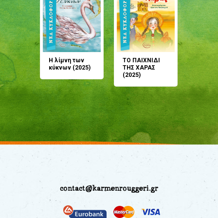
άνη
Η λίμνη των
ΤΟ ΠΑΙΧΝΙΔΙ
Έρχεσαι
άζουσες
κύκνων (2025)
ΤΗΣ ΧΑΡΑΣ
μου; Τ
αμύθι
(2025)
παραμύ
παραμύ
(2024)
contact@karmenrouggeri.gr