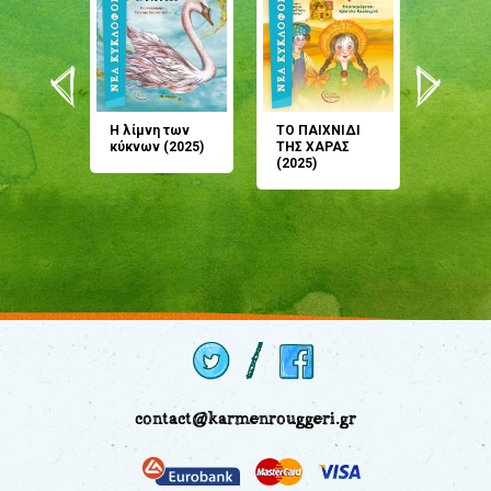
άνη
Η λίμνη των
ΤΟ ΠΑΙΧΝΙΔΙ
Έρχεσαι
άζουσες
κύκνων (2025)
ΤΗΣ ΧΑΡΑΣ
μου; Τ
αμύθι
(2025)
παραμύ
παραμύ
(2024)
contact@karmenrouggeri.gr