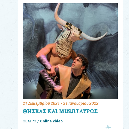
eshop
0
Βιβλία
Εκπαιδευτικά
Παιχνίδια
Παρακολούθηση
παραγγελίας
Έχετε
κωδικό
για
21 Δεκεμβρίου 2021
- 31 Ιανουαρίου 2022
download
ΘΗΣΕΑΣ ΚΑΙ ΜΙΝΩΤΑΥΡΟΣ
μουσικής;
ΘΕΑΤΡΟ
Online video