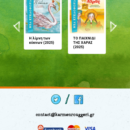
άνη
Η λίμνη των
ΤΟ ΠΑΙΧΝΙΔΙ
Έρχεσαι
άζουσες
κύκνων (2025)
ΤΗΣ ΧΑΡΑΣ
μου; Τ
αμύθι
(2025)
παραμύ
παραμύ
(2024)
contact@karmenrouggeri.gr