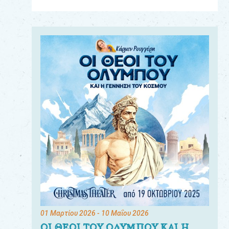
Για
τους:
γονείς
εκπαιδευτικούς
&
συλλόγους
παραγωγούς
&
συνεργάτες
01 Μαρτίου 2026
- 10 Μαΐου 2026
ΟΙ ΘΕΟΙ ΤΟΥ ΟΛΥΜΠΟΥ ΚΑΙ Η