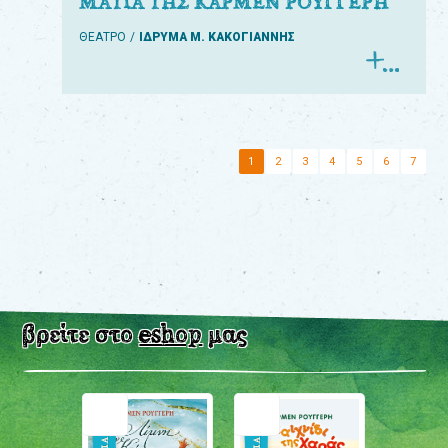
ΜΑΤΙΑ ΤΗΣ ΚΑΡΜΕΝ ΡΟΥΓΓΕΡΗ
ΘΕΑΤΡΟ
ΙΔΡΥΜΑ Μ. ΚΑΚΟΓΙΑΝΝΗΣ
1
2
3
4
5
6
7
βρείτε στο
eshop
μας