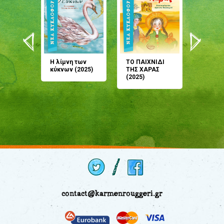
άνη
Η λίμνη των
ΤΟ ΠΑΙΧΝΙΔΙ
Έρχεσαι
άζουσες
κύκνων (2025)
ΤΗΣ ΧΑΡΑΣ
μου; Τ
αμύθι
(2025)
παραμύ
παραμύ
(2024)
contact@karmenrouggeri.gr