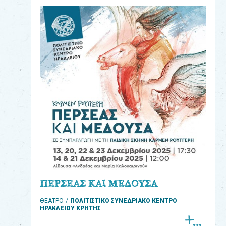
eshop
0
Βιβλία
Εκπαιδευτικά
Παιχνίδια
Παρακολούθηση
παραγγελίας
Έχετε
κωδικό
για
ΠΕΡΣΕΑΣ ΚΑΙ ΜΕΔΟΥΣΑ
download
ΘΕΑΤΡΟ
ΠΟΛΙΤΙΣΤΙΚΟ ΣΥΝΕΔΡΙΑΚΟ ΚΕΝΤΡΟ
μουσικής;
ΗΡΑΚΛΕΙΟΥ ΚΡΗΤΗΣ