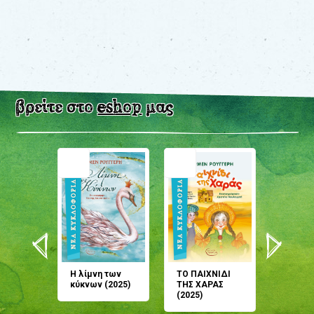
βρείτε στο
eshop
μας
άνη
Η λίμνη των
ΤΟ ΠΑΙΧΝΙΔΙ
Έρχεσαι
άζουσες
κύκνων (2025)
ΤΗΣ ΧΑΡΑΣ
μου; Τ
αμύθι
(2025)
παραμύ
παραμύ