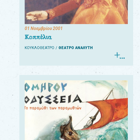
01 Νοεμβρίου 2001
Για
Κοππέλια
τους:
ΚΟΥΚΛΟΘΕΑΤΡΟ
ΘΕΑΤΡΟ ΑΝΑΛΥΤΗ
γονείς
εκπαιδευτικούς
&
συλλόγους
παραγωγούς
&
συνεργάτες