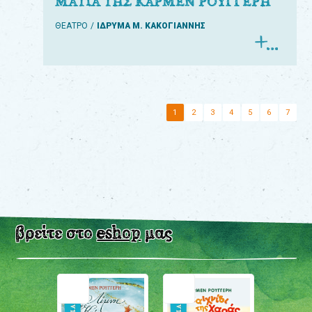
ΜΑΤΙΑ ΤΗΣ ΚΑΡΜΕΝ ΡΟΥΓΓΕΡΗ
ΘΕΑΤΡΟ
ΙΔΡΥΜΑ Μ. ΚΑΚΟΓΙΑΝΝΗΣ
1
2
3
4
5
6
7
βρείτε στο
eshop
μας