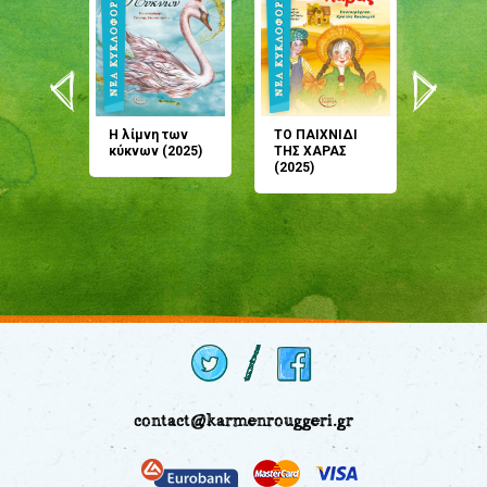
άνη
Η λίμνη των
ΤΟ ΠΑΙΧΝΙΔΙ
Έρχεσαι
άζουσες
κύκνων (2025)
ΤΗΣ ΧΑΡΑΣ
μου; Τ
αμύθι
(2025)
παραμύ
παραμύ
(2024)
contact@karmenrouggeri.gr