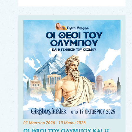
Για
τους:
γονείς
εκπαιδευτικούς
&
συλλόγους
παραγωγούς
&
συνεργάτες
01 Μαρτίου 2026
- 10 Μαΐου 2026
ΟΙ ΘΕΟΙ ΤΟΥ ΟΛΥΜΠΟΥ ΚΑΙ Η