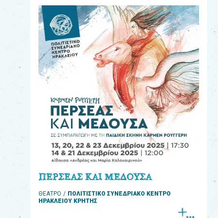
eshop
0
Βιβλία
Εκπαιδευτικά
Παιχνίδια
Παρακολούθηση
παραγγελίας
Έχετε
κωδικό
για
ΠΕΡΣΕΑΣ ΚΑΙ ΜΕΔΟΥΣΑ
download
ΘΕΑΤΡΟ
ΠΟΛΙΤΙΣΤΙΚΟ ΣΥΝΕΔΡΙΑΚΟ ΚΕΝΤΡΟ
μουσικής;
ΗΡΑΚΛΕΙΟΥ ΚΡΗΤΗΣ