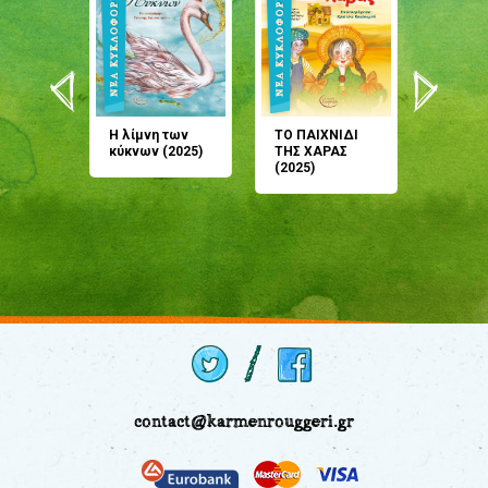
άνη
Η λίμνη των
ΤΟ ΠΑΙΧΝΙΔΙ
Έρχεσαι
άζουσες
κύκνων (2025)
ΤΗΣ ΧΑΡΑΣ
μου; Τ
αμύθι
(2025)
παραμύ
παραμύ
(2024)
contact@karmenrouggeri.gr