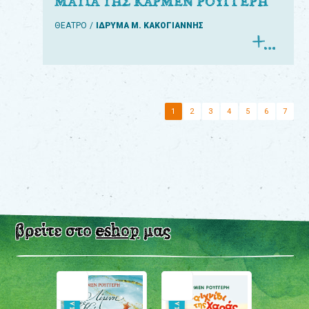
ΜΑΤΙΑ ΤΗΣ ΚΑΡΜΕΝ ΡΟΥΓΓΕΡΗ
ΘΕΑΤΡΟ
ΙΔΡΥΜΑ Μ. ΚΑΚΟΓΙΑΝΝΗΣ
1
2
3
4
5
6
7
βρείτε στο
eshop
μας