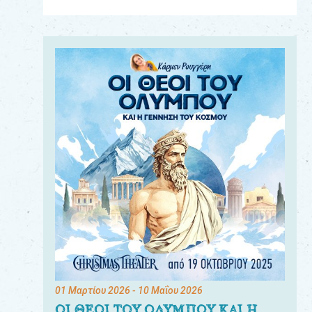
Για
τους:
γονείς
εκπαιδευτικούς
&
συλλόγους
παραγωγούς
&
συνεργάτες
01 Μαρτίου 2026
- 10 Μαΐου 2026
ΟΙ ΘΕΟΙ ΤΟΥ ΟΛΥΜΠΟΥ ΚΑΙ Η