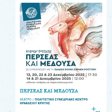
eshop
0
Βιβλία
Εκπαιδευτικά
Παιχνίδια
Παρακολούθηση
παραγγελίας
Έχετε
κωδικό
για
ΠΕΡΣΕΑΣ ΚΑΙ ΜΕΔΟΥΣΑ
download
ΘΕΑΤΡΟ
ΠΟΛΙΤΙΣΤΙΚΟ ΣΥΝΕΔΡΙΑΚΟ ΚΕΝΤΡΟ
μουσικής;
ΗΡΑΚΛΕΙΟΥ ΚΡΗΤΗΣ