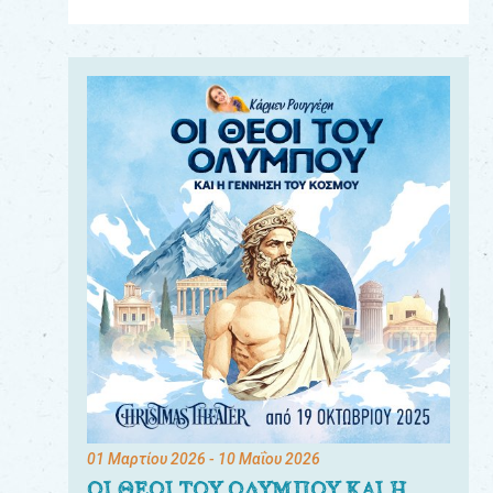
Για
τους:
γονείς
εκπαιδευτικούς
&
συλλόγους
παραγωγούς
&
συνεργάτες
01 Μαρτίου 2026
- 10 Μαΐου 2026
ΟΙ ΘΕΟΙ ΤΟΥ ΟΛΥΜΠΟΥ ΚΑΙ Η