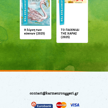
άνη
Η λίμνη των
ΤΟ ΠΑΙΧΝΙΔΙ
Έρχεσαι
άζουσες
κύκνων (2025)
ΤΗΣ ΧΑΡΑΣ
μου; Τ
αμύθι
(2025)
παραμύ
παραμύ
(2024)
contact@karmenrouggeri.gr