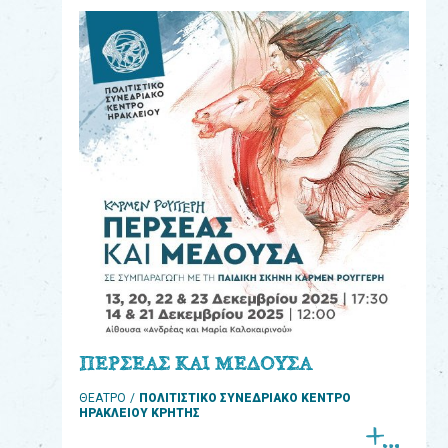
eshop
0
Βιβλία
Εκπαιδευτικά
Παιχνίδια
Παρακολούθηση
παραγγελίας
Έχετε
κωδικό
για
ΠΕΡΣΕΑΣ ΚΑΙ ΜΕΔΟΥΣΑ
download
ΘΕΑΤΡΟ
ΠΟΛΙΤΙΣΤΙΚΟ ΣΥΝΕΔΡΙΑΚΟ ΚΕΝΤΡΟ
μουσικής;
ΗΡΑΚΛΕΙΟΥ ΚΡΗΤΗΣ