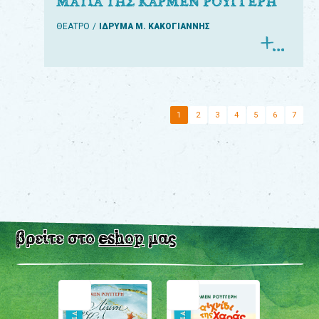
ΜΑΤΙΑ ΤΗΣ ΚΑΡΜΕΝ ΡΟΥΓΓΕΡΗ
ΘΕΑΤΡΟ
ΙΔΡΥΜΑ Μ. ΚΑΚΟΓΙΑΝΝΗΣ
1
2
3
4
5
6
7
βρείτε στο
eshop
μας