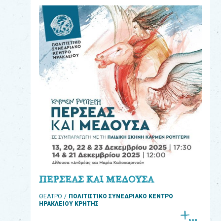
eshop
0
Βιβλία
Εκπαιδευτικά
Παιχνίδια
Παρακολούθηση
παραγγελίας
Έχετε
κωδικό
για
ΠΕΡΣΕΑΣ ΚΑΙ ΜΕΔΟΥΣΑ
download
ΘΕΑΤΡΟ
ΠΟΛΙΤΙΣΤΙΚΟ ΣΥΝΕΔΡΙΑΚΟ ΚΕΝΤΡΟ
μουσικής;
ΗΡΑΚΛΕΙΟΥ ΚΡΗΤΗΣ