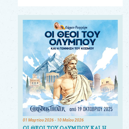
Για
τους:
γονείς
εκπαιδευτικούς
&
συλλόγους
παραγωγούς
&
συνεργάτες
01 Μαρτίου 2026
- 10 Μαΐου 2026
ΟΙ ΘΕΟΙ ΤΟΥ ΟΛΥΜΠΟΥ ΚΑΙ Η