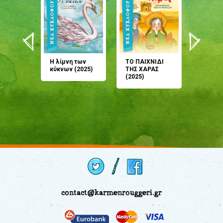
άνη
Η λίμνη των
ΤΟ ΠΑΙΧΝΙΔΙ
Έρχεσαι
άζουσες
κύκνων (2025)
ΤΗΣ ΧΑΡΑΣ
μου; Τ
αμύθι
(2025)
παραμύ
παραμύ
(2024)
contact@karmenrouggeri.gr