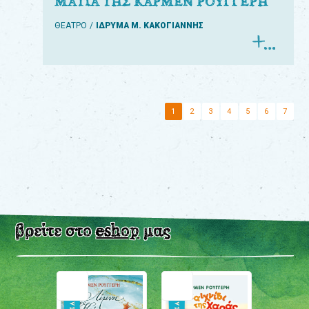
ΜΑΤΙΑ ΤΗΣ ΚΑΡΜΕΝ ΡΟΥΓΓΕΡΗ
ΘΕΑΤΡΟ
ΙΔΡΥΜΑ Μ. ΚΑΚΟΓΙΑΝΝΗΣ
1
2
3
4
5
6
7
βρείτε στο
eshop
μας