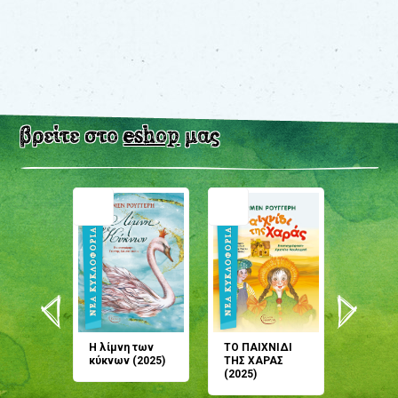
βρείτε στο
eshop
μας
άνη
Η λίμνη των
ΤΟ ΠΑΙΧΝΙΔΙ
Έρχεσαι
άζουσες
κύκνων (2025)
ΤΗΣ ΧΑΡΑΣ
μου; Τ
αμύθι
(2025)
παραμύ
παραμύ