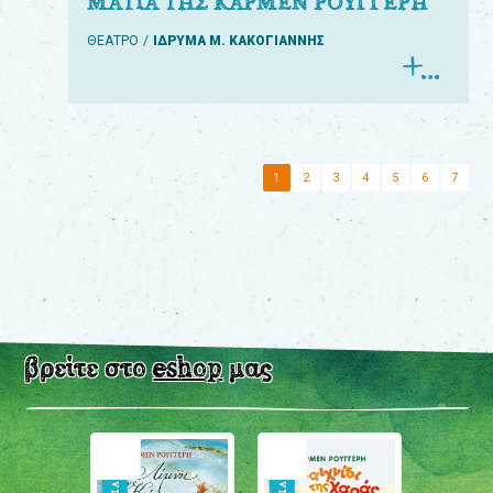
ΜΑΤΙΑ ΤΗΣ ΚΑΡΜΕΝ ΡΟΥΓΓΕΡΗ
ΘΕΑΤΡΟ
ΙΔΡΥΜΑ Μ. ΚΑΚΟΓΙΑΝΝΗΣ
1
2
3
4
5
6
7
βρείτε στο
eshop
μας