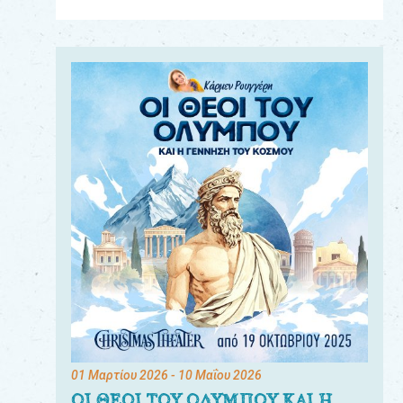
Για
τους:
γονείς
εκπαιδευτικούς
&
συλλόγους
παραγωγούς
&
συνεργάτες
01 Μαρτίου 2026
- 10 Μαΐου 2026
ΟΙ ΘΕΟΙ ΤΟΥ ΟΛΥΜΠΟΥ ΚΑΙ Η