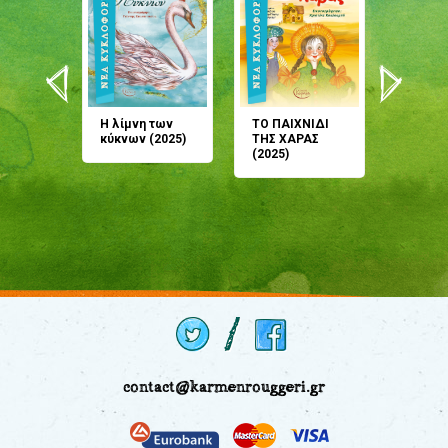
άνη
Η λίμνη των
ΤΟ ΠΑΙΧΝΙΔΙ
Έρχεσαι
άζουσες
κύκνων (2025)
ΤΗΣ ΧΑΡΑΣ
μου; Τ
αμύθι
(2025)
παραμύ
παραμύ
(2024)
contact@karmenrouggeri.gr