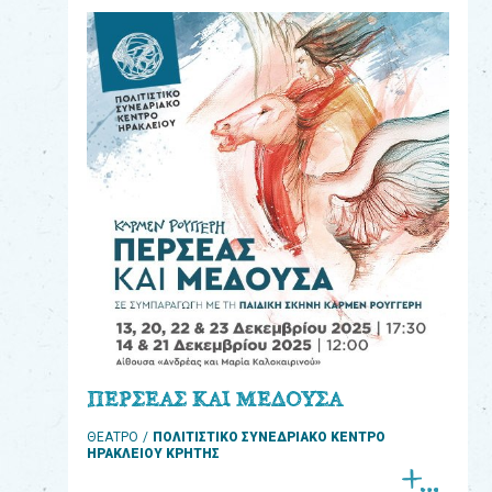
eshop
0
Βιβλία
Εκπαιδευτικά
Παιχνίδια
Παρακολούθηση
παραγγελίας
Έχετε
κωδικό
για
ΠΕΡΣΕΑΣ ΚΑΙ ΜΕΔΟΥΣΑ
download
ΘΕΑΤΡΟ
ΠΟΛΙΤΙΣΤΙΚΟ ΣΥΝΕΔΡΙΑΚΟ ΚΕΝΤΡΟ
μουσικής;
ΗΡΑΚΛΕΙΟΥ ΚΡΗΤΗΣ