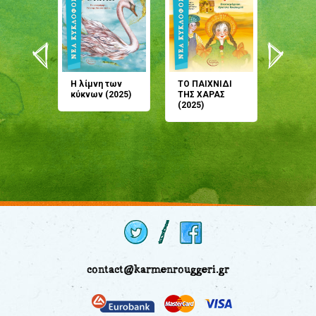
άνη
Η λίμνη των
ΤΟ ΠΑΙΧΝΙΔΙ
Έρχεσαι
άζουσες
κύκνων (2025)
ΤΗΣ ΧΑΡΑΣ
μου; Τ
αμύθι
(2025)
παραμύ
παραμύ
(2024)
contact@karmenrouggeri.gr