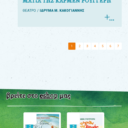
ΜΑΤΙΑ ΤΗΣ ΚΑΡΜΕΝ ΡΟΥΓΓΕΡΗ
ΘΕΑΤΡΟ
ΙΔΡΥΜΑ Μ. ΚΑΚΟΓΙΑΝΝΗΣ
1
2
3
4
5
6
7
βρείτε στο
eshop
μας