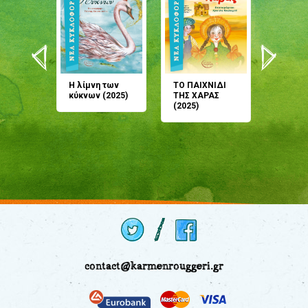
άνη
Η λίμνη των
ΤΟ ΠΑΙΧΝΙΔΙ
Έρχεσαι
άζουσες
κύκνων (2025)
ΤΗΣ ΧΑΡΑΣ
μου; Τ
αμύθι
(2025)
παραμύ
παραμύ
(2024)
contact@karmenrouggeri.gr