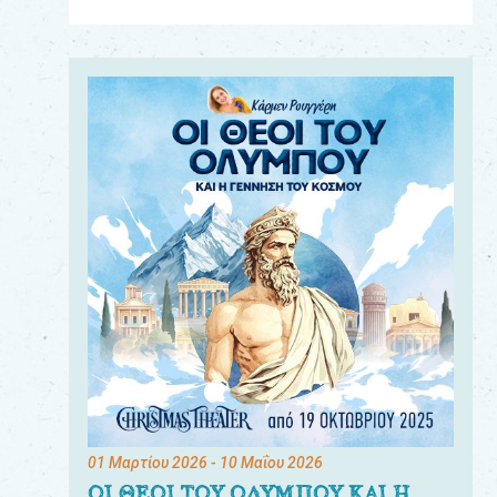
Για
τους:
γονείς
εκπαιδευτικούς
&
συλλόγους
παραγωγούς
&
συνεργάτες
01 Μαρτίου 2026
- 10 Μαΐου 2026
ΟΙ ΘΕΟΙ ΤΟΥ ΟΛΥΜΠΟΥ ΚΑΙ Η