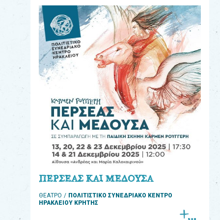
eshop
0
Βιβλία
Εκπαιδευτικά
Παιχνίδια
Παρακολούθηση
παραγγελίας
Έχετε
κωδικό
για
ΠΕΡΣΕΑΣ ΚΑΙ ΜΕΔΟΥΣΑ
download
ΘΕΑΤΡΟ
ΠΟΛΙΤΙΣΤΙΚΟ ΣΥΝΕΔΡΙΑΚΟ ΚΕΝΤΡΟ
μουσικής;
ΗΡΑΚΛΕΙΟΥ ΚΡΗΤΗΣ