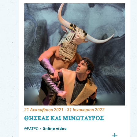
eshop
0
Βιβλία
Εκπαιδευτικά
Παιχνίδια
Παρακολούθηση
παραγγελίας
Έχετε
κωδικό
για
21 Δεκεμβρίου 2021
- 31 Ιανουαρίου 2022
download
ΘΗΣΕΑΣ ΚΑΙ ΜΙΝΩΤΑΥΡΟΣ
μουσικής;
ΘΕΑΤΡΟ
Online video