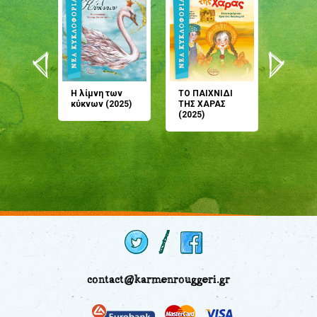
άνη
Η λίμνη των
ΤΟ ΠΑΙΧΝΙΔΙ
Έρχεσαι
άζουσες
κύκνων (2025)
ΤΗΣ ΧΑΡΑΣ
μου; Τ
αμύθι
(2025)
παραμύ
παραμύ
(2024)
contact@karmenrouggeri.gr