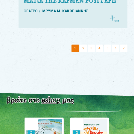
ΜΑΤΙΑ ΤΗΣ ΚΑΡΜΕΝ ΡΟΥΓΓΕΡΗ
ΘΕΑΤΡΟ
ΙΔΡΥΜΑ Μ. ΚΑΚΟΓΙΑΝΝΗΣ
1
2
3
4
5
6
7
βρείτε στο
eshop
μας