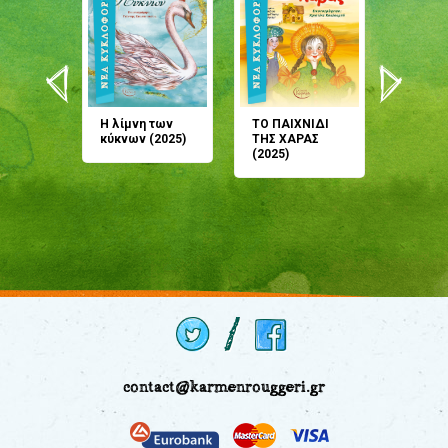
άνη
Η λίμνη των
ΤΟ ΠΑΙΧΝΙΔΙ
Έρχεσαι
άζουσες
κύκνων (2025)
ΤΗΣ ΧΑΡΑΣ
μου; Τ
αμύθι
(2025)
παραμύ
παραμύ
(2024)
contact@karmenrouggeri.gr