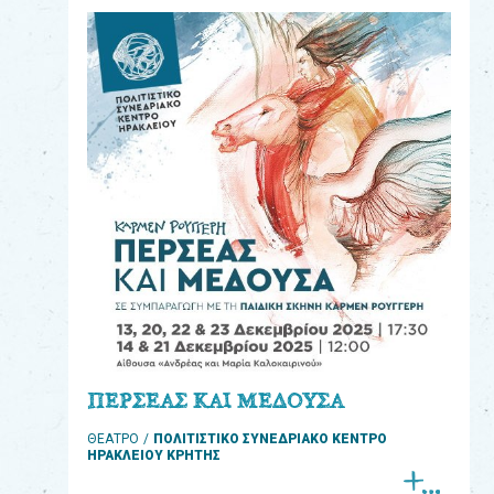
eshop
0
Βιβλία
Εκπαιδευτικά
Παιχνίδια
Παρακολούθηση
παραγγελίας
Έχετε
κωδικό
για
ΠΕΡΣΕΑΣ ΚΑΙ ΜΕΔΟΥΣΑ
download
ΘΕΑΤΡΟ
ΠΟΛΙΤΙΣΤΙΚΟ ΣΥΝΕΔΡΙΑΚΟ ΚΕΝΤΡΟ
μουσικής;
ΗΡΑΚΛΕΙΟΥ ΚΡΗΤΗΣ