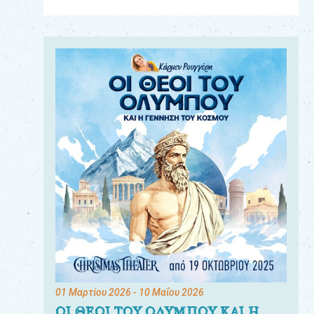
Για
τους:
γονείς
εκπαιδευτικούς
&
συλλόγους
παραγωγούς
&
συνεργάτες
01 Μαρτίου 2026
- 10 Μαΐου 2026
ΟΙ ΘΕΟΙ ΤΟΥ ΟΛΥΜΠΟΥ ΚΑΙ Η