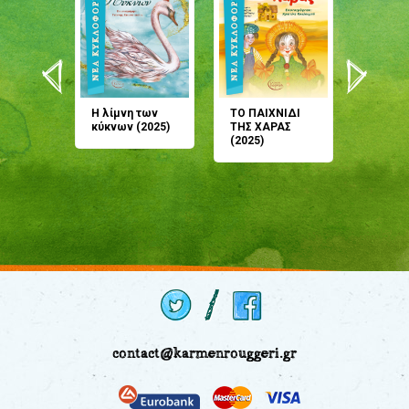
άνη
Η λίμνη των
ΤΟ ΠΑΙΧΝΙΔΙ
Έρχεσαι
άζουσες
κύκνων (2025)
ΤΗΣ ΧΑΡΑΣ
μου; Τ
αμύθι
(2025)
παραμύ
παραμύ
(2024)
contact@karmenrouggeri.gr