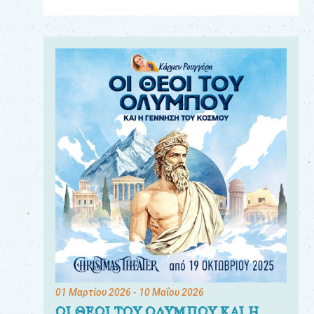
Για
τους:
γονείς
εκπαιδευτικούς
&
συλλόγους
παραγωγούς
&
συνεργάτες
01 Μαρτίου 2026
- 10 Μαΐου 2026
ΟΙ ΘΕΟΙ ΤΟΥ ΟΛΥΜΠΟΥ ΚΑΙ Η