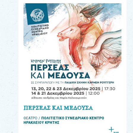
eshop
0
Βιβλία
Εκπαιδευτικά
Παιχνίδια
Παρακολούθηση
παραγγελίας
Έχετε
κωδικό
για
ΠΕΡΣΕΑΣ ΚΑΙ ΜΕΔΟΥΣΑ
download
ΘΕΑΤΡΟ
ΠΟΛΙΤΙΣΤΙΚΟ ΣΥΝΕΔΡΙΑΚΟ ΚΕΝΤΡΟ
μουσικής;
ΗΡΑΚΛΕΙΟΥ ΚΡΗΤΗΣ