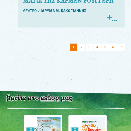
ΜΑΤΙΑ ΤΗΣ ΚΑΡΜΕΝ ΡΟΥΓΓΕΡΗ
ΘΕΑΤΡΟ
ΙΔΡΥΜΑ Μ. ΚΑΚΟΓΙΑΝΝΗΣ
1
2
3
4
5
6
7
βρείτε στο
eshop
μας