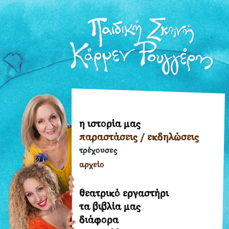
η ιστορία μας
η
παραστάσεις / εκδηλώσεις
ιστορία
μας
τρέχουσες
παραστάσεις
αρχείο
/
εκδηλώσεις
θεατρικό εργαστήρι
τρέχουσες
τα βιβλία μας
διάφορα
αρχείο