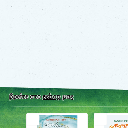
βρείτε στο
eshop
μας