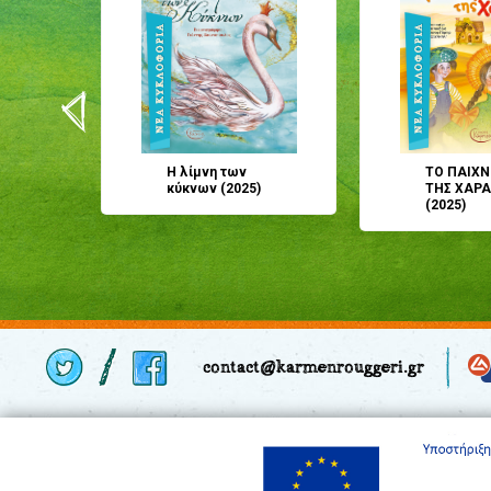
Η λίμνη των
ΤΟ ΠΑΙΧΝ
ες
κύκνων (2025)
ΤΗΣ ΧΑΡΑ
(2025)
contact@karmenrouggeri.gr