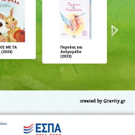
ΟΣ ΜΕ ΤΑ
Περσέας και
Π
(2024)
Ανδρομέδα
ό
(2023)
created by Gravity.gr