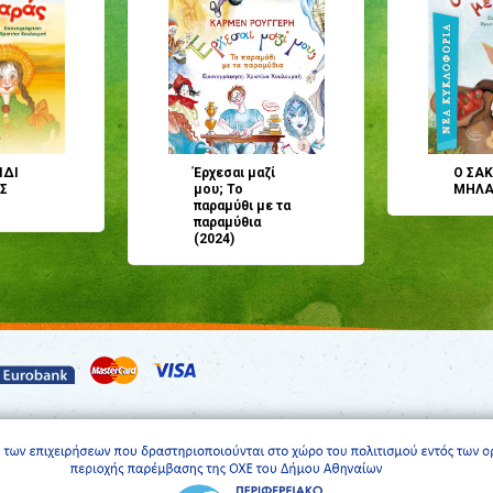
ΙΔΙ
Έρχεσαι μαζί
Ο ΣΑΚ
Σ
μου; Το
ΜΗΛΑ 
παραμύθι με τα
παραμύθια
(2024)