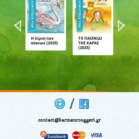
άνη
Η λίμνη των
ΤΟ ΠΑΙΧΝΙΔΙ
Έρχεσαι
άζουσες
κύκνων (2025)
ΤΗΣ ΧΑΡΑΣ
μου; Τ
αμύθι
(2025)
παραμύ
παραμύ
(2024)
contact@karmenrouggeri.gr