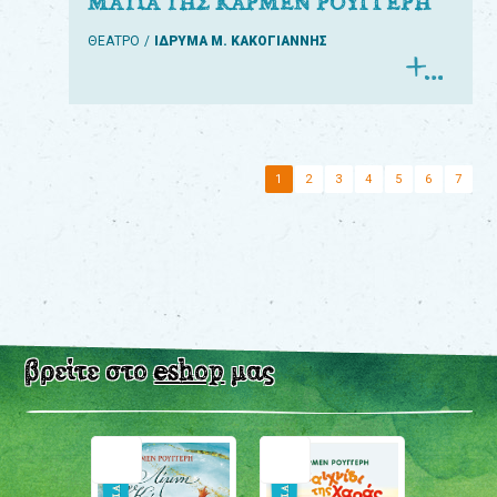
ΜΑΤΙΑ ΤΗΣ ΚΑΡΜΕΝ ΡΟΥΓΓΕΡΗ
ΘΕΑΤΡΟ
ΙΔΡΥΜΑ Μ. ΚΑΚΟΓΙΑΝΝΗΣ
1
2
3
4
5
6
7
βρείτε στο
eshop
μας