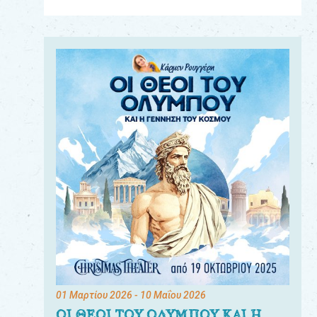
Για
τους:
γονείς
εκπαιδευτικούς
&
συλλόγους
παραγωγούς
&
συνεργάτες
01 Μαρτίου 2026
- 10 Μαΐου 2026
ΟΙ ΘΕΟΙ ΤΟΥ ΟΛΥΜΠΟΥ ΚΑΙ Η