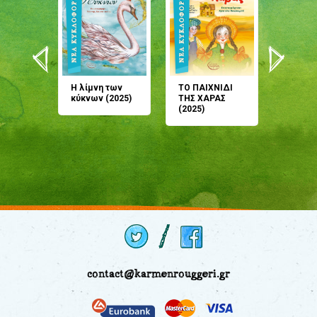
άνη
Η λίμνη των
ΤΟ ΠΑΙΧΝΙΔΙ
Έρχεσαι
άζουσες
κύκνων (2025)
ΤΗΣ ΧΑΡΑΣ
μου; Τ
αμύθι
(2025)
παραμύ
παραμύ
(2024)
contact@karmenrouggeri.gr