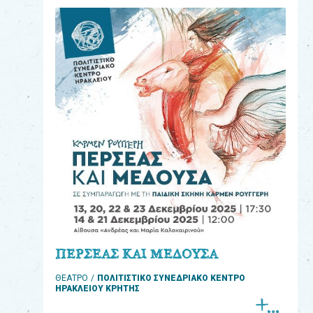
eshop
0
Βιβλία
Εκπαιδευτικά
Παιχνίδια
Παρακολούθηση
παραγγελίας
Έχετε
κωδικό
για
ΠΕΡΣΕΑΣ ΚΑΙ ΜΕΔΟΥΣΑ
download
ΘΕΑΤΡΟ
ΠΟΛΙΤΙΣΤΙΚΟ ΣΥΝΕΔΡΙΑΚΟ ΚΕΝΤΡΟ
μουσικής;
ΗΡΑΚΛΕΙΟΥ ΚΡΗΤΗΣ