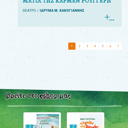
ΜΑΤΙΑ ΤΗΣ ΚΑΡΜΕΝ ΡΟΥΓΓΕΡΗ
ΘΕΑΤΡΟ
ΙΔΡΥΜΑ Μ. ΚΑΚΟΓΙΑΝΝΗΣ
1
2
3
4
5
6
7
βρείτε στο
eshop
μας