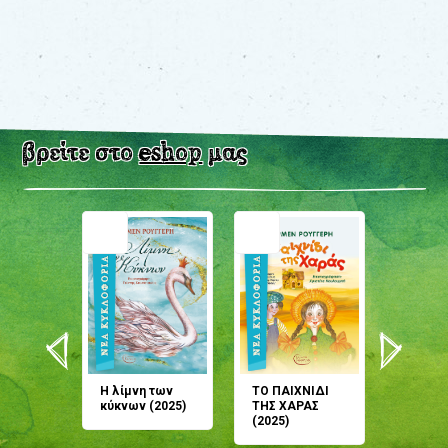
βρείτε στο
eshop
μας
άνη
Η λίμνη των
ΤΟ ΠΑΙΧΝΙΔΙ
Έρχεσαι
άζουσες
κύκνων (2025)
ΤΗΣ ΧΑΡΑΣ
μου; Τ
αμύθι
(2025)
παραμύ
παραμύ