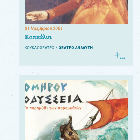
01 Νοεμβρίου 2001
Για
Κοππέλια
τους:
ΚΟΥΚΛΟΘΕΑΤΡΟ
ΘΕΑΤΡΟ ΑΝΑΛΥΤΗ
γονείς
εκπαιδευτικούς
&
συλλόγους
παραγωγούς
&
συνεργάτες