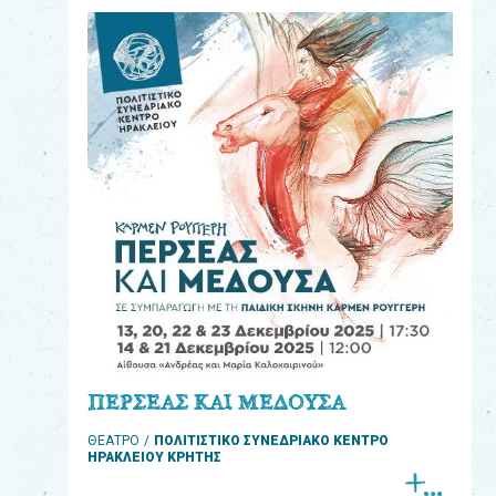
eshop
0
Βιβλία
Εκπαιδευτικά
Παιχνίδια
Παρακολούθηση
παραγγελίας
Έχετε
κωδικό
για
ΠΕΡΣΕΑΣ ΚΑΙ ΜΕΔΟΥΣΑ
download
ΘΕΑΤΡΟ
ΠΟΛΙΤΙΣΤΙΚΟ ΣΥΝΕΔΡΙΑΚΟ ΚΕΝΤΡΟ
μουσικής;
ΗΡΑΚΛΕΙΟΥ ΚΡΗΤΗΣ