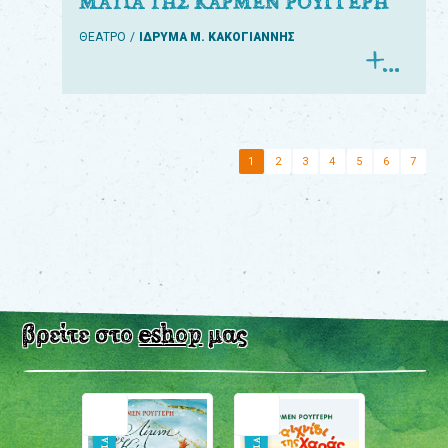
ΜΑΤΙΑ ΤΗΣ ΚΑΡΜΕΝ ΡΟΥΓΓΕΡΗ
ΘΕΑΤΡΟ
ΙΔΡΥΜΑ Μ. ΚΑΚΟΓΙΑΝΝΗΣ
1
2
3
4
5
6
7
βρείτε στο
eshop
μας