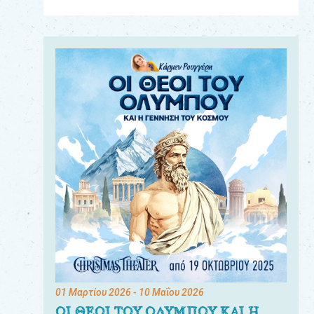
Για
τους:
γονείς
εκπαιδευτικούς
&
συλλόγους
παραγωγούς
&
συνεργάτες
01 Μαρτίου 2026
- 10 Μαΐου 2026
ΟΙ ΘΕΟΙ ΤΟΥ ΟΛΥΜΠΟΥ ΚΑΙ Η