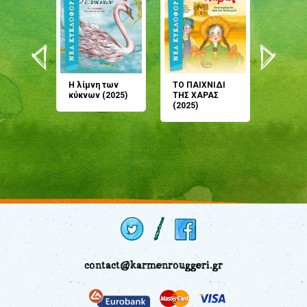
άνη
Η λίμνη των
ΤΟ ΠΑΙΧΝΙΔΙ
Έρχεσαι
άζουσες
κύκνων (2025)
ΤΗΣ ΧΑΡΑΣ
μου; Τ
αμύθι
(2025)
παραμύ
παραμύ
(2024)
contact@karmenrouggeri.gr