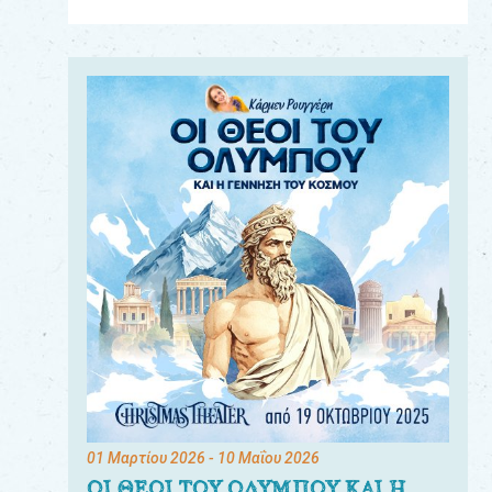
Για
τους:
γονείς
εκπαιδευτικούς
&
συλλόγους
παραγωγούς
&
συνεργάτες
01 Μαρτίου 2026
- 10 Μαΐου 2026
ΟΙ ΘΕΟΙ ΤΟΥ ΟΛΥΜΠΟΥ ΚΑΙ Η