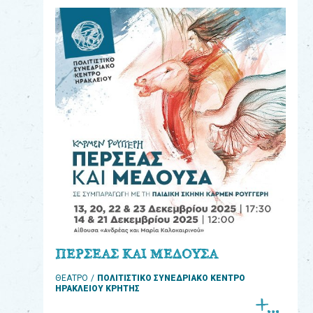
eshop
0
Βιβλία
Εκπαιδευτικά
Παιχνίδια
Παρακολούθηση
παραγγελίας
Έχετε
κωδικό
για
ΠΕΡΣΕΑΣ ΚΑΙ ΜΕΔΟΥΣΑ
download
ΘΕΑΤΡΟ
ΠΟΛΙΤΙΣΤΙΚΟ ΣΥΝΕΔΡΙΑΚΟ ΚΕΝΤΡΟ
μουσικής;
ΗΡΑΚΛΕΙΟΥ ΚΡΗΤΗΣ