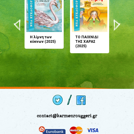
άνη
Η λίμνη των
ΤΟ ΠΑΙΧΝΙΔΙ
Έρχεσαι
άζουσες
κύκνων (2025)
ΤΗΣ ΧΑΡΑΣ
μου; Τ
αμύθι
(2025)
παραμύ
παραμύ
(2024)
contact@karmenrouggeri.gr