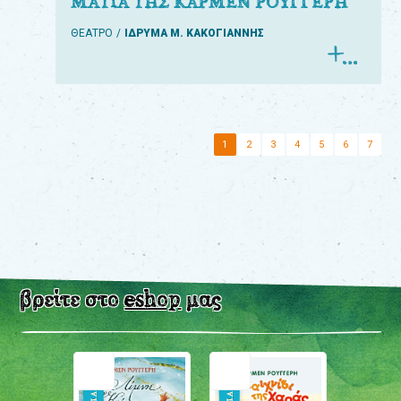
ΜΑΤΙΑ ΤΗΣ ΚΑΡΜΕΝ ΡΟΥΓΓΕΡΗ
ΘΕΑΤΡΟ
ΙΔΡΥΜΑ Μ. ΚΑΚΟΓΙΑΝΝΗΣ
1
2
3
4
5
6
7
βρείτε στο
eshop
μας