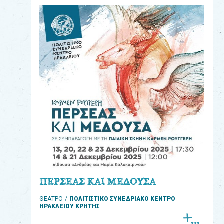
eshop
0
Βιβλία
Εκπαιδευτικά
Παιχνίδια
Παρακολούθηση
παραγγελίας
Έχετε
κωδικό
για
ΠΕΡΣΕΑΣ ΚΑΙ ΜΕΔΟΥΣΑ
download
ΘΕΑΤΡΟ
ΠΟΛΙΤΙΣΤΙΚΟ ΣΥΝΕΔΡΙΑΚΟ ΚΕΝΤΡΟ
μουσικής;
ΗΡΑΚΛΕΙΟΥ ΚΡΗΤΗΣ