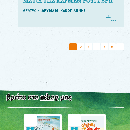
ΜΑΤΙΑ ΤΗΣ ΚΑΡΜΕΝ ΡΟΥΓΓΕΡΗ
ΘΕΑΤΡΟ
ΙΔΡΥΜΑ Μ. ΚΑΚΟΓΙΑΝΝΗΣ
1
2
3
4
5
6
7
βρείτε στο
eshop
μας