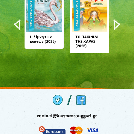
άνη
Η λίμνη των
ΤΟ ΠΑΙΧΝΙΔΙ
Έρχεσαι
άζουσες
κύκνων (2025)
ΤΗΣ ΧΑΡΑΣ
μου; Τ
αμύθι
(2025)
παραμύ
παραμύ
(2024)
contact@karmenrouggeri.gr