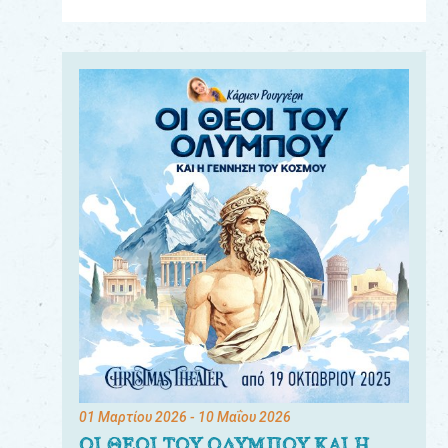
Για
τους:
γονείς
εκπαιδευτικούς
&
συλλόγους
παραγωγούς
&
συνεργάτες
01 Μαρτίου 2026
- 10 Μαΐου 2026
ΟΙ ΘΕΟΙ ΤΟΥ ΟΛΥΜΠΟΥ ΚΑΙ Η