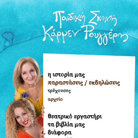
η ιστορία μας
η
παραστάσεις / εκδηλώσεις
ιστορία
μας
τρέχουσες
παραστάσεις
αρχείο
/
εκδηλώσεις
θεατρικό εργαστήρι
τρέχουσες
τα βιβλία μας
διάφορα
αρχείο