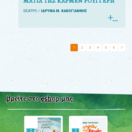
ΜΑΤΙΑ ΤΗΣ ΚΑΡΜΕΝ ΡΟΥΓΓΕΡΗ
ΘΕΑΤΡΟ
ΙΔΡΥΜΑ Μ. ΚΑΚΟΓΙΑΝΝΗΣ
1
2
3
4
5
6
7
βρείτε στο
eshop
μας