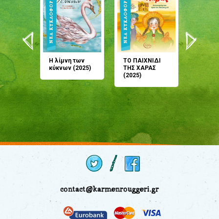
άνη
Η λίμνη των
ΤΟ ΠΑΙΧΝΙΔΙ
Έρχεσαι
άζουσες
κύκνων (2025)
ΤΗΣ ΧΑΡΑΣ
μου; Τ
αμύθι
(2025)
παραμύ
παραμύ
(2024)
contact@karmenrouggeri.gr