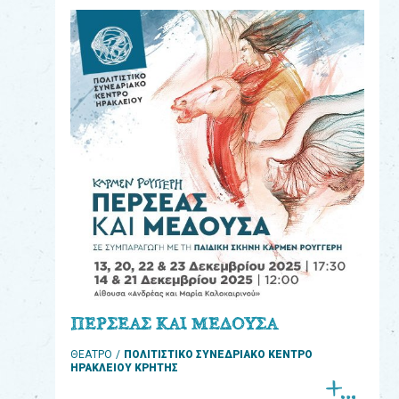
eshop
0
Βιβλία
Εκπαιδευτικά
Παιχνίδια
Παρακολούθηση
παραγγελίας
Έχετε
κωδικό
για
ΠΕΡΣΕΑΣ ΚΑΙ ΜΕΔΟΥΣΑ
download
ΘΕΑΤΡΟ
ΠΟΛΙΤΙΣΤΙΚΟ ΣΥΝΕΔΡΙΑΚΟ ΚΕΝΤΡΟ
μουσικής;
ΗΡΑΚΛΕΙΟΥ ΚΡΗΤΗΣ