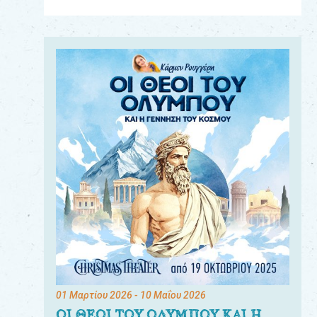
Για
τους:
γονείς
εκπαιδευτικούς
&
συλλόγους
παραγωγούς
&
συνεργάτες
01 Μαρτίου 2026
- 10 Μαΐου 2026
ΟΙ ΘΕΟΙ ΤΟΥ ΟΛΥΜΠΟΥ ΚΑΙ Η