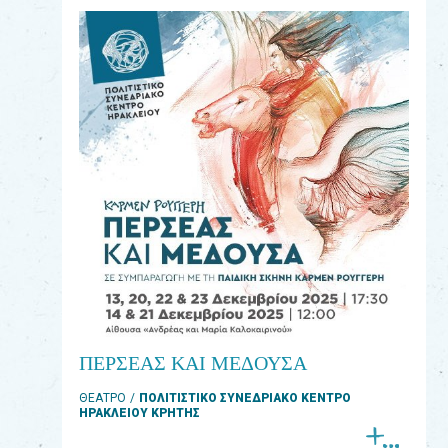
eshop
0
Βιβλία
Εκπαιδευτικά
Παιχνίδια
Παρακολούθηση
παραγγελίας
Έχετε
κωδικό
για
ΠΕΡΣΕΑΣ ΚΑΙ ΜΕΔΟΥΣΑ
download
ΘΕΑΤΡΟ
ΠΟΛΙΤΙΣΤΙΚΟ ΣΥΝΕΔΡΙΑΚΟ ΚΕΝΤΡΟ
μουσικής;
ΗΡΑΚΛΕΙΟΥ ΚΡΗΤΗΣ