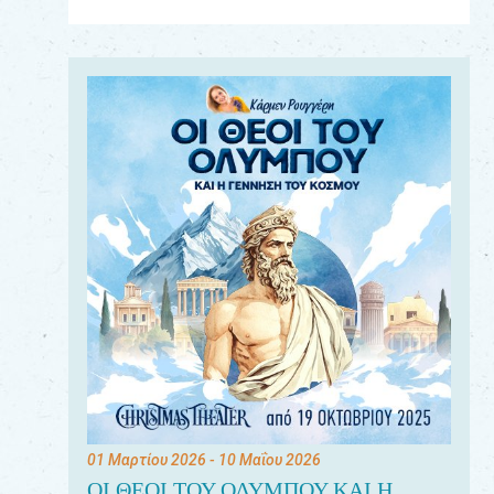
Για
τους:
γονείς
εκπαιδευτικούς
&
συλλόγους
παραγωγούς
&
συνεργάτες
01 Μαρτίου 2026
- 10 Μαΐου 2026
ΟΙ ΘΕΟΙ ΤΟΥ ΟΛΥΜΠΟΥ ΚΑΙ Η