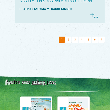
ΜΑΤΙΑ ΤΗΣ ΚΑΡΜΕΝ ΡΟΥΓΓΕΡΗ
ΘΕΑΤΡΟ
ΙΔΡΥΜΑ Μ. ΚΑΚΟΓΙΑΝΝΗΣ
1
2
3
4
5
6
7
βρείτε στο
eshop
μας