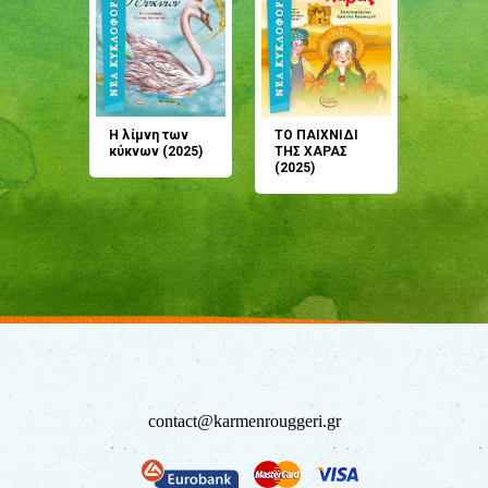
άνη
Η λίμνη των
ΤΟ ΠΑΙΧΝΙΔΙ
Έρχεσαι
άζουσες
κύκνων (2025)
ΤΗΣ ΧΑΡΑΣ
μου; Τ
αμύθι
(2025)
παραμύ
παραμύ
(2024)
contact@karmenrouggeri.gr