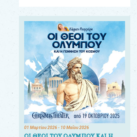
Για
τους:
γονείς
εκπαιδευτικούς
&
συλλόγους
παραγωγούς
&
συνεργάτες
01 Μαρτίου 2026
- 10 Μαΐου 2026
ΟΙ ΘΕΟΙ ΤΟΥ ΟΛΥΜΠΟΥ ΚΑΙ Η