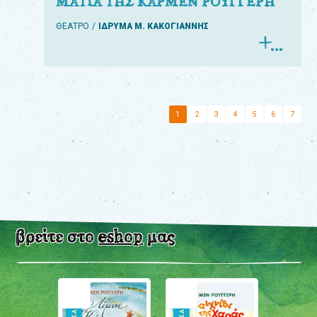
ΜΑΤΙΑ ΤΗΣ ΚΑΡΜΕΝ ΡΟΥΓΓΕΡΗ
ΘΕΑΤΡΟ
ΙΔΡΥΜΑ Μ. ΚΑΚΟΓΙΑΝΝΗΣ
1
2
3
4
5
6
7
βρείτε στο
eshop
μας