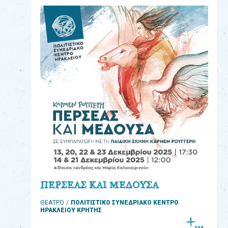
eshop
0
Βιβλία
Εκπαιδευτικά
Παιχνίδια
Παρακολούθηση
παραγγελίας
Έχετε
κωδικό
για
ΠΕΡΣΕΑΣ ΚΑΙ ΜΕΔΟΥΣΑ
download
ΘΕΑΤΡΟ
ΠΟΛΙΤΙΣΤΙΚΟ ΣΥΝΕΔΡΙΑΚΟ ΚΕΝΤΡΟ
μουσικής;
ΗΡΑΚΛΕΙΟΥ ΚΡΗΤΗΣ