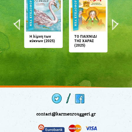
άνη
Η λίμνη των
ΤΟ ΠΑΙΧΝΙΔΙ
Έρχεσαι
άζουσες
κύκνων (2025)
ΤΗΣ ΧΑΡΑΣ
μου; Τ
αμύθι
(2025)
παραμύ
παραμύ
(2024)
contact@karmenrouggeri.gr