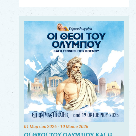
Για
τους:
γονείς
εκπαιδευτικούς
&
συλλόγους
παραγωγούς
&
συνεργάτες
01 Μαρτίου 2026
- 10 Μαΐου 2026
ΟΙ ΘΕΟΙ ΤΟΥ ΟΛΥΜΠΟΥ ΚΑΙ Η