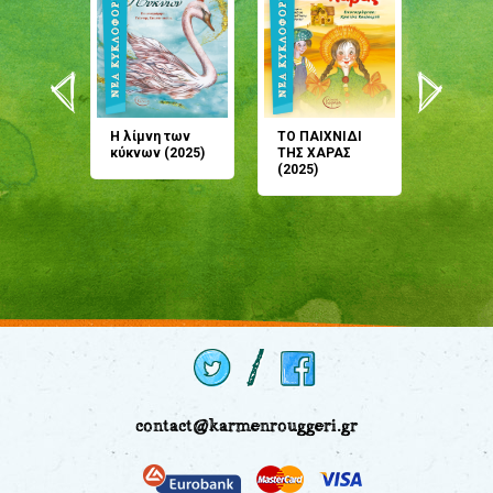
άνη
Η λίμνη των
ΤΟ ΠΑΙΧΝΙΔΙ
Έρχεσαι
άζουσες
κύκνων (2025)
ΤΗΣ ΧΑΡΑΣ
μου; Τ
αμύθι
(2025)
παραμύ
παραμύ
(2024)
contact@karmenrouggeri.gr