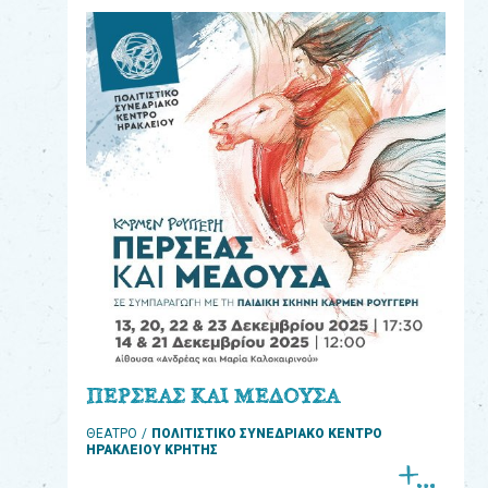
eshop
0
Βιβλία
Εκπαιδευτικά
Παιχνίδια
Παρακολούθηση
παραγγελίας
Έχετε
κωδικό
για
ΠΕΡΣΕΑΣ ΚΑΙ ΜΕΔΟΥΣΑ
download
ΘΕΑΤΡΟ
ΠΟΛΙΤΙΣΤΙΚΟ ΣΥΝΕΔΡΙΑΚΟ ΚΕΝΤΡΟ
μουσικής;
ΗΡΑΚΛΕΙΟΥ ΚΡΗΤΗΣ