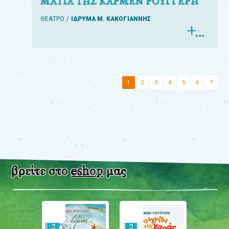
ΜΑΤΙΑ ΤΗΣ ΚΑΡΜΕΝ ΡΟΥΓΓΕΡΗ
ΘΕΑΤΡΟ
ΙΔΡΥΜΑ Μ. ΚΑΚΟΓΙΑΝΝΗΣ
1
2
3
4
5
6
7
βρείτε στο
eshop
μας