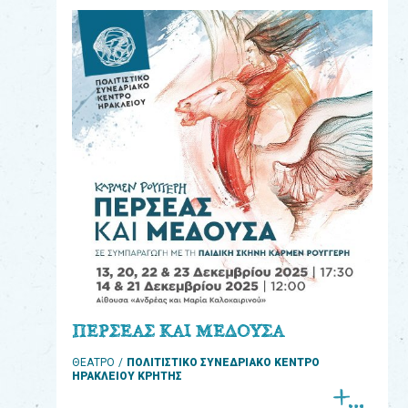
eshop
0
Βιβλία
Εκπαιδευτικά
Παιχνίδια
Παρακολούθηση
παραγγελίας
Έχετε
κωδικό
για
ΠΕΡΣΕΑΣ ΚΑΙ ΜΕΔΟΥΣΑ
download
ΘΕΑΤΡΟ
ΠΟΛΙΤΙΣΤΙΚΟ ΣΥΝΕΔΡΙΑΚΟ ΚΕΝΤΡΟ
μουσικής;
ΗΡΑΚΛΕΙΟΥ ΚΡΗΤΗΣ