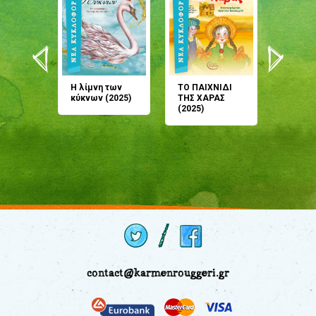
άνη
Η λίμνη των
ΤΟ ΠΑΙΧΝΙΔΙ
Έρχεσαι
άζουσες
κύκνων (2025)
ΤΗΣ ΧΑΡΑΣ
μου; Τ
αμύθι
(2025)
παραμύ
παραμύ
(2024)
contact@karmenrouggeri.gr