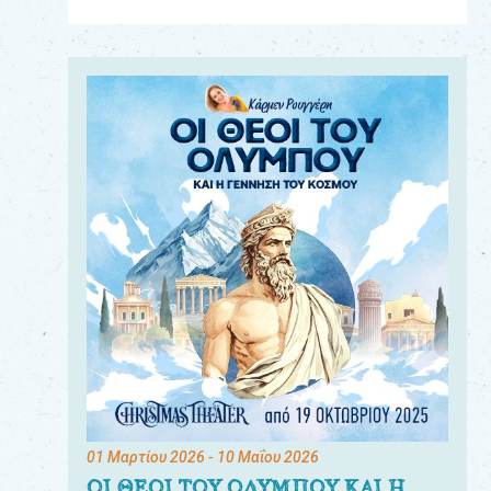
Για
τους:
γονείς
εκπαιδευτικούς
&
συλλόγους
παραγωγούς
&
συνεργάτες
01 Μαρτίου 2026
- 10 Μαΐου 2026
ΟΙ ΘΕΟΙ ΤΟΥ ΟΛΥΜΠΟΥ ΚΑΙ Η