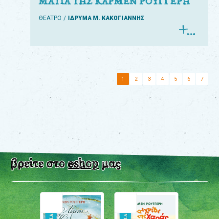
ΜΑΤΙΑ ΤΗΣ ΚΑΡΜΕΝ ΡΟΥΓΓΕΡΗ
ΘΕΑΤΡΟ
ΙΔΡΥΜΑ Μ. ΚΑΚΟΓΙΑΝΝΗΣ
1
2
3
4
5
6
7
βρείτε στο
eshop
μας