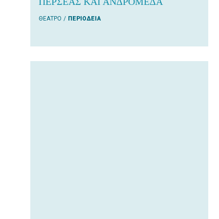
ΠΕΡΣΕΑΣ ΚΑΙ ΑΝΔΡΟΜΕΔΑ
ΘΕΑΤΡΟ
ΠΕΡΙΟΔΕΙΑ