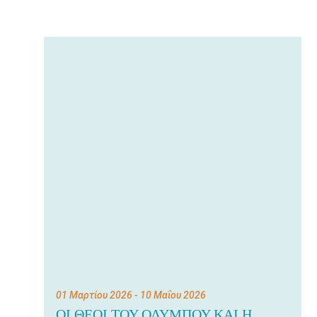
Για
τους:
γονείς
εκπαιδευτικούς
&
συλλόγους
παραγωγούς
&
συνεργάτες
01 Μαρτίου 2026
- 10 Μαΐου 2026
ΟΙ ΘΕΟΙ ΤΟΥ ΟΛΥΜΠΟΥ ΚΑΙ Η