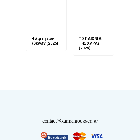
άνη
Η λίμνη των
ΤΟ ΠΑΙΧΝΙΔΙ
Έρχεσαι
άζουσες
κύκνων (2025)
ΤΗΣ ΧΑΡΑΣ
μου; Τ
αμύθι
(2025)
παραμύ
παραμύ
(2024)
contact@karmenrouggeri.gr