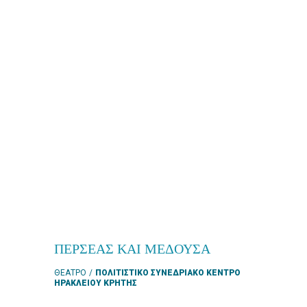
eshop
0
Βιβλία
Εκπαιδευτικά
Παιχνίδια
Παρακολούθηση
παραγγελίας
Έχετε
κωδικό
για
ΠΕΡΣΕΑΣ ΚΑΙ ΜΕΔΟΥΣΑ
download
ΘΕΑΤΡΟ
ΠΟΛΙΤΙΣΤΙΚΟ ΣΥΝΕΔΡΙΑΚΟ ΚΕΝΤΡΟ
μουσικής;
ΗΡΑΚΛΕΙΟΥ ΚΡΗΤΗΣ