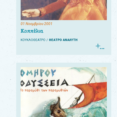
01 Νοεμβρίου 2001
Για
Κοππέλια
τους:
ΚΟΥΚΛΟΘΕΑΤΡΟ
ΘΕΑΤΡΟ ΑΝΑΛΥΤΗ
γονείς
εκπαιδευτικούς
&
συλλόγους
παραγωγούς
&
συνεργάτες