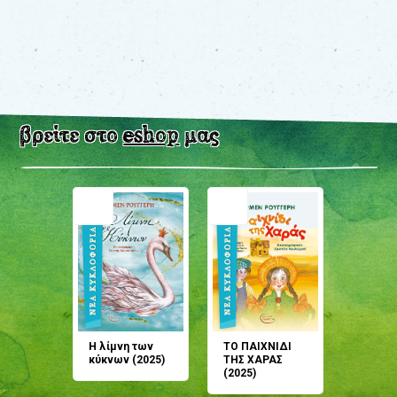
βρείτε στο
eshop
μας
άνη
Η λίμνη των
ΤΟ ΠΑΙΧΝΙΔΙ
Έρχεσαι
άζουσες
κύκνων (2025)
ΤΗΣ ΧΑΡΑΣ
μου; Τ
αμύθι
(2025)
παραμύ
παραμύ