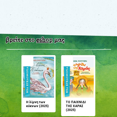
βρείτε στο
eshop
μας
άνη
Η λίμνη των
ΤΟ ΠΑΙΧΝΙΔΙ
Έρχεσαι
άζουσες
κύκνων (2025)
ΤΗΣ ΧΑΡΑΣ
μου; Τ
αμύθι
(2025)
παραμύ
παραμύ