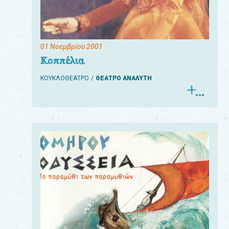
01 Νοεμβρίου 2001
Για
Κοππέλια
τους:
ΚΟΥΚΛΟΘΕΑΤΡΟ
ΘΕΑΤΡΟ ΑΝΑΛΥΤΗ
γονείς
εκπαιδευτικούς
&
συλλόγους
παραγωγούς
&
συνεργάτες