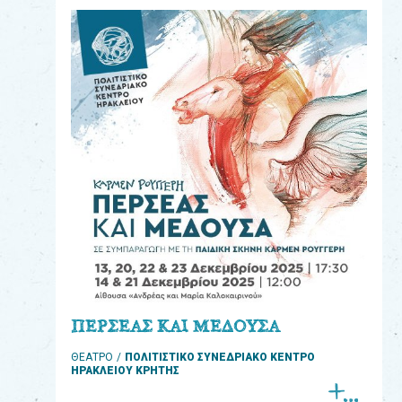
eshop
0
Βιβλία
Εκπαιδευτικά
Παιχνίδια
Παρακολούθηση
παραγγελίας
Έχετε
κωδικό
για
ΠΕΡΣΕΑΣ ΚΑΙ ΜΕΔΟΥΣΑ
download
ΘΕΑΤΡΟ
ΠΟΛΙΤΙΣΤΙΚΟ ΣΥΝΕΔΡΙΑΚΟ ΚΕΝΤΡΟ
μουσικής;
ΗΡΑΚΛΕΙΟΥ ΚΡΗΤΗΣ