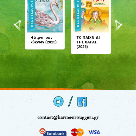
άνη
Η λίμνη των
ΤΟ ΠΑΙΧΝΙΔΙ
Έρχεσαι
άζουσες
κύκνων (2025)
ΤΗΣ ΧΑΡΑΣ
μου; Τ
αμύθι
(2025)
παραμύ
παραμύ
(2024)
contact@karmenrouggeri.gr