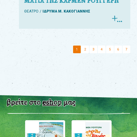
ΜΑΤΙΑ ΤΗΣ ΚΑΡΜΕΝ ΡΟΥΓΓΕΡΗ
ΘΕΑΤΡΟ
ΙΔΡΥΜΑ Μ. ΚΑΚΟΓΙΑΝΝΗΣ
1
2
3
4
5
6
7
βρείτε στο
eshop
μας