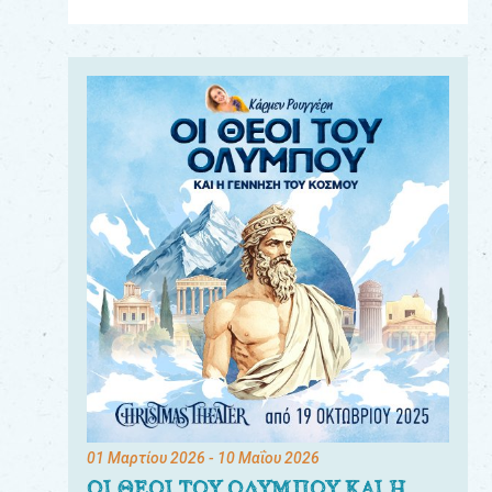
Για
τους:
γονείς
εκπαιδευτικούς
&
συλλόγους
παραγωγούς
&
συνεργάτες
01 Μαρτίου 2026
- 10 Μαΐου 2026
ΟΙ ΘΕΟΙ ΤΟΥ ΟΛΥΜΠΟΥ ΚΑΙ Η