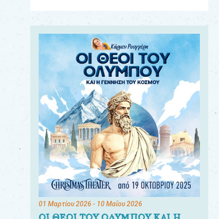
Για
τους:
γονείς
εκπαιδευτικούς
&
συλλόγους
παραγωγούς
&
συνεργάτες
01 Μαρτίου 2026
- 10 Μαΐου 2026
ΟΙ ΘΕΟΙ ΤΟΥ ΟΛΥΜΠΟΥ ΚΑΙ Η