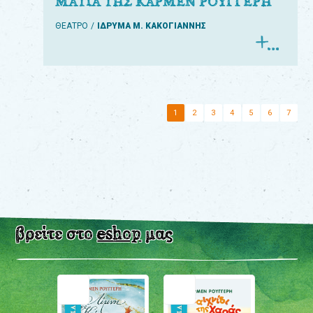
ΜΑΤΙΑ ΤΗΣ ΚΑΡΜΕΝ ΡΟΥΓΓΕΡΗ
ΘΕΑΤΡΟ
ΙΔΡΥΜΑ Μ. ΚΑΚΟΓΙΑΝΝΗΣ
1
2
3
4
5
6
7
βρείτε στο
eshop
μας