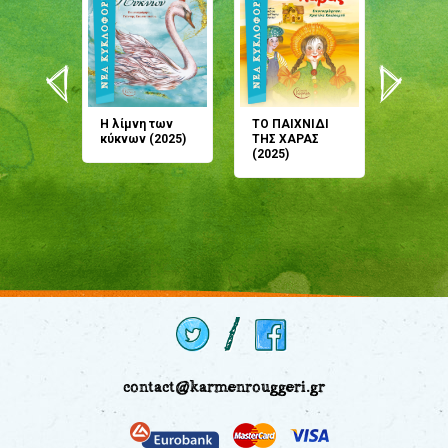
άνη
Η λίμνη των
ΤΟ ΠΑΙΧΝΙΔΙ
Έρχεσαι
άζουσες
κύκνων (2025)
ΤΗΣ ΧΑΡΑΣ
μου; Τ
αμύθι
(2025)
παραμύ
παραμύ
(2024)
contact@karmenrouggeri.gr