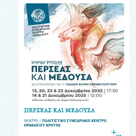
eshop
0
Βιβλία
Εκπαιδευτικά
Παιχνίδια
Παρακολούθηση
παραγγελίας
Έχετε
κωδικό
για
ΠΕΡΣΕΑΣ ΚΑΙ ΜΕΔΟΥΣΑ
download
ΘΕΑΤΡΟ
ΠΟΛΙΤΙΣΤΙΚΟ ΣΥΝΕΔΡΙΑΚΟ ΚΕΝΤΡΟ
μουσικής;
ΗΡΑΚΛΕΙΟΥ ΚΡΗΤΗΣ