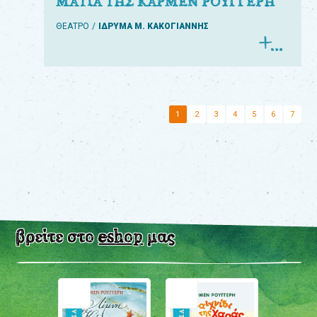
ΜΑΤΙΑ ΤΗΣ ΚΑΡΜΕΝ ΡΟΥΓΓΕΡΗ
ΘΕΑΤΡΟ
ΙΔΡΥΜΑ Μ. ΚΑΚΟΓΙΑΝΝΗΣ
1
2
3
4
5
6
7
βρείτε στο
eshop
μας