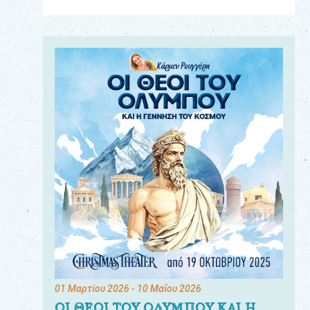
Για
τους:
γονείς
εκπαιδευτικούς
&
συλλόγους
παραγωγούς
&
συνεργάτες
01 Μαρτίου 2026
- 10 Μαΐου 2026
ΟΙ ΘΕΟΙ ΤΟΥ ΟΛΥΜΠΟΥ ΚΑΙ Η