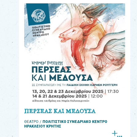
eshop
0
Βιβλία
Εκπαιδευτικά
Παιχνίδια
Παρακολούθηση
παραγγελίας
Έχετε
κωδικό
για
ΠΕΡΣΕΑΣ ΚΑΙ ΜΕΔΟΥΣΑ
download
ΘΕΑΤΡΟ
ΠΟΛΙΤΙΣΤΙΚΟ ΣΥΝΕΔΡΙΑΚΟ ΚΕΝΤΡΟ
μουσικής;
ΗΡΑΚΛΕΙΟΥ ΚΡΗΤΗΣ