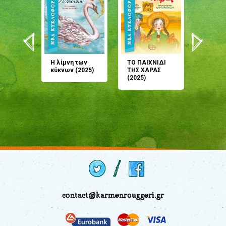
άνη
Η λίμνη των
ΤΟ ΠΑΙΧΝΙΔΙ
Έρχεσαι
άζουσες
κύκνων (2025)
ΤΗΣ ΧΑΡΑΣ
μου; Τ
αμύθι
(2025)
παραμύ
παραμύ
(2024)
contact@karmenrouggeri.gr