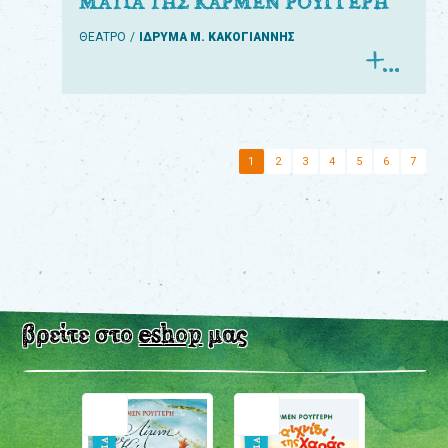
ΜΑΤΙΑ ΤΗΣ ΚΑΡΜΕΝ ΡΟΥΓΓΕΡΗ
ΘΕΑΤΡΟ
ΙΔΡΥΜΑ Μ. ΚΑΚΟΓΙΑΝΝΗΣ
1
2
3
4
5
6
7
βρείτε στο
eshop
μας