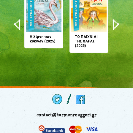
άνη
Η λίμνη των
ΤΟ ΠΑΙΧΝΙΔΙ
Έρχεσαι
άζουσες
κύκνων (2025)
ΤΗΣ ΧΑΡΑΣ
μου; Τ
αμύθι
(2025)
παραμύ
παραμύ
(2024)
contact@karmenrouggeri.gr