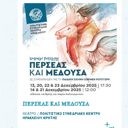
eshop
0
Βιβλία
Εκπαιδευτικά
Παιχνίδια
Παρακολούθηση
παραγγελίας
Έχετε
κωδικό
για
ΠΕΡΣΕΑΣ ΚΑΙ ΜΕΔΟΥΣΑ
download
ΘΕΑΤΡΟ
ΠΟΛΙΤΙΣΤΙΚΟ ΣΥΝΕΔΡΙΑΚΟ ΚΕΝΤΡΟ
μουσικής;
ΗΡΑΚΛΕΙΟΥ ΚΡΗΤΗΣ