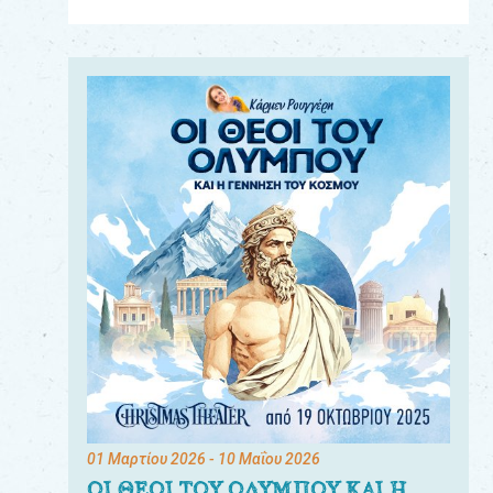
Για
τους:
γονείς
εκπαιδευτικούς
&
συλλόγους
παραγωγούς
&
συνεργάτες
01 Μαρτίου 2026
- 10 Μαΐου 2026
ΟΙ ΘΕΟΙ ΤΟΥ ΟΛΥΜΠΟΥ ΚΑΙ Η