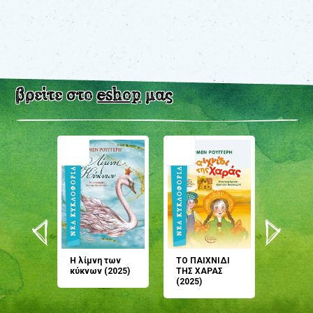
βρείτε στο
eshop
μας
άνη
Η λίμνη των
ΤΟ ΠΑΙΧΝΙΔΙ
Έρχεσαι
άζουσες
κύκνων (2025)
ΤΗΣ ΧΑΡΑΣ
μου; Τ
αμύθι
(2025)
παραμύ
παραμύ
(2024)