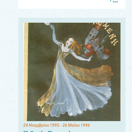
Για
τους:
γονείς
εκπαιδευτικούς
&
συλλόγους
παραγωγούς
&
συνεργάτες
24 Νοεμβρίου 1995
- 26 Μαΐου 1996