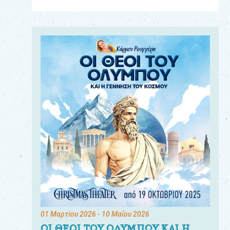
Για
τους:
γονείς
εκπαιδευτικούς
&
συλλόγους
παραγωγούς
&
συνεργάτες
01 Μαρτίου 2026
- 10 Μαΐου 2026
ΟΙ ΘΕΟΙ ΤΟΥ ΟΛΥΜΠΟΥ ΚΑΙ Η