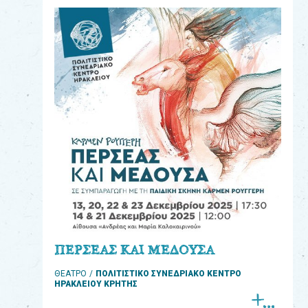
eshop
0
Βιβλία
Εκπαιδευτικά
Παιχνίδια
Παρακολούθηση
παραγγελίας
Έχετε
κωδικό
για
ΠΕΡΣΕΑΣ ΚΑΙ ΜΕΔΟΥΣΑ
download
ΘΕΑΤΡΟ
ΠΟΛΙΤΙΣΤΙΚΟ ΣΥΝΕΔΡΙΑΚΟ ΚΕΝΤΡΟ
μουσικής;
ΗΡΑΚΛΕΙΟΥ ΚΡΗΤΗΣ