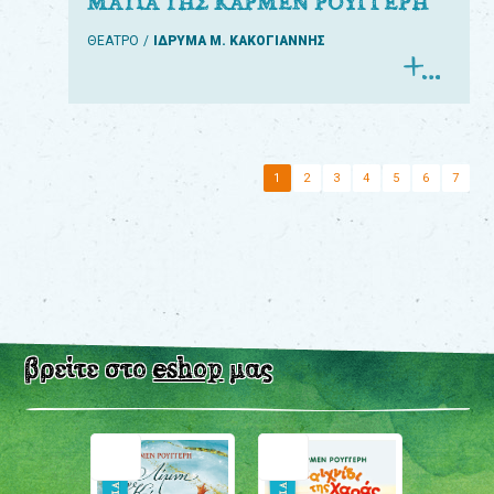
ΜΑΤΙΑ ΤΗΣ ΚΑΡΜΕΝ ΡΟΥΓΓΕΡΗ
ΘΕΑΤΡΟ
ΙΔΡΥΜΑ Μ. ΚΑΚΟΓΙΑΝΝΗΣ
1
2
3
4
5
6
7
βρείτε στο
eshop
μας