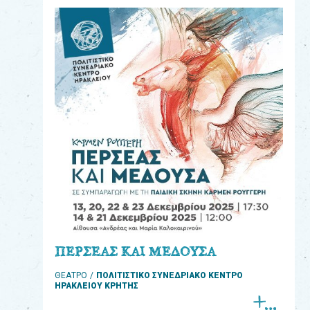
eshop
0
Βιβλία
Εκπαιδευτικά
Παιχνίδια
Παρακολούθηση
παραγγελίας
Έχετε
κωδικό
για
ΠΕΡΣΕΑΣ ΚΑΙ ΜΕΔΟΥΣΑ
download
ΘΕΑΤΡΟ
ΠΟΛΙΤΙΣΤΙΚΟ ΣΥΝΕΔΡΙΑΚΟ ΚΕΝΤΡΟ
μουσικής;
ΗΡΑΚΛΕΙΟΥ ΚΡΗΤΗΣ