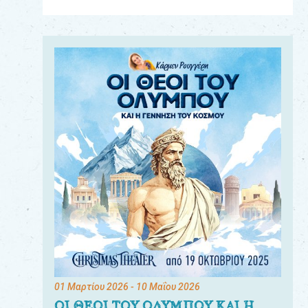
Για
τους:
γονείς
εκπαιδευτικούς
&
συλλόγους
παραγωγούς
&
συνεργάτες
01 Μαρτίου 2026
- 10 Μαΐου 2026
ΟΙ ΘΕΟΙ ΤΟΥ ΟΛΥΜΠΟΥ ΚΑΙ Η