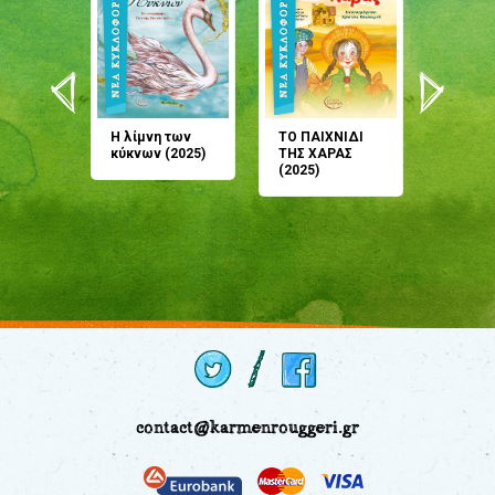
άνη
Η λίμνη των
ΤΟ ΠΑΙΧΝΙΔΙ
Έρχεσαι
άζουσες
κύκνων (2025)
ΤΗΣ ΧΑΡΑΣ
μου; Τ
αμύθι
(2025)
παραμύ
παραμύ
(2024)
contact@karmenrouggeri.gr