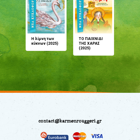
άνη
Η λίμνη των
ΤΟ ΠΑΙΧΝΙΔΙ
Έρχεσαι
άζουσες
κύκνων (2025)
ΤΗΣ ΧΑΡΑΣ
μου; Τ
αμύθι
(2025)
παραμύ
παραμύ
(2024)
contact@karmenrouggeri.gr