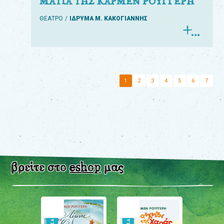
ΜΑΤΙΑ ΤΗΣ ΚΑΡΜΕΝ ΡΟΥΓΓΕΡΗ
ΘΕΑΤΡΟ
ΙΔΡΥΜΑ Μ. ΚΑΚΟΓΙΑΝΝΗΣ
1
2
3
4
5
6
7
βρείτε στο
eshop
μας