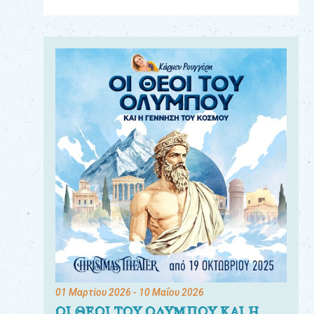
Για
τους:
γονείς
εκπαιδευτικούς
&
συλλόγους
παραγωγούς
&
συνεργάτες
01 Μαρτίου 2026
- 10 Μαΐου 2026
ΟΙ ΘΕΟΙ ΤΟΥ ΟΛΥΜΠΟΥ ΚΑΙ Η