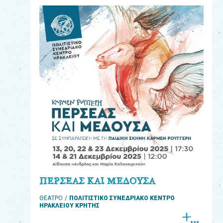
eshop
0
Βιβλία
Εκπαιδευτικά
Παιχνίδια
Παρακολούθηση
παραγγελίας
Έχετε
κωδικό
για
ΠΕΡΣΕΑΣ ΚΑΙ ΜΕΔΟΥΣΑ
download
ΘΕΑΤΡΟ
ΠΟΛΙΤΙΣΤΙΚΟ ΣΥΝΕΔΡΙΑΚΟ ΚΕΝΤΡΟ
μουσικής;
ΗΡΑΚΛΕΙΟΥ ΚΡΗΤΗΣ