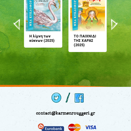
άνη
Η λίμνη των
ΤΟ ΠΑΙΧΝΙΔΙ
Έρχεσαι
άζουσες
κύκνων (2025)
ΤΗΣ ΧΑΡΑΣ
μου; Τ
αμύθι
(2025)
παραμύ
παραμύ
(2024)
contact@karmenrouggeri.gr