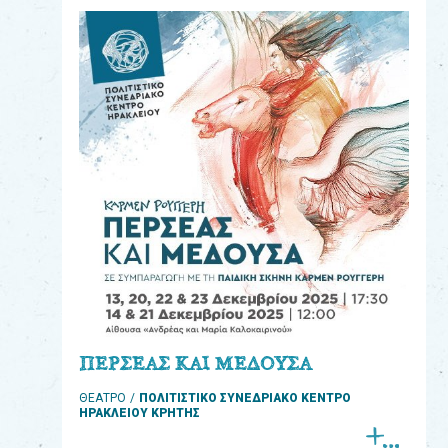
eshop
0
Βιβλία
Εκπαιδευτικά
Παιχνίδια
Παρακολούθηση
παραγγελίας
Έχετε
κωδικό
για
ΠΕΡΣΕΑΣ ΚΑΙ ΜΕΔΟΥΣΑ
download
ΘΕΑΤΡΟ
ΠΟΛΙΤΙΣΤΙΚΟ ΣΥΝΕΔΡΙΑΚΟ ΚΕΝΤΡΟ
μουσικής;
ΗΡΑΚΛΕΙΟΥ ΚΡΗΤΗΣ