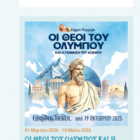
Για
τους:
γονείς
εκπαιδευτικούς
&
συλλόγους
παραγωγούς
&
συνεργάτες
01 Μαρτίου 2026
- 10 Μαΐου 2026
ΟΙ ΘΕΟΙ ΤΟΥ ΟΛΥΜΠΟΥ ΚΑΙ Η