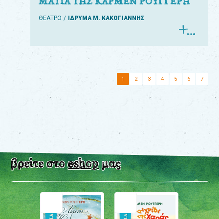
ΜΑΤΙΑ ΤΗΣ ΚΑΡΜΕΝ ΡΟΥΓΓΕΡΗ
ΘΕΑΤΡΟ
ΙΔΡΥΜΑ Μ. ΚΑΚΟΓΙΑΝΝΗΣ
1
2
3
4
5
6
7
βρείτε στο
eshop
μας