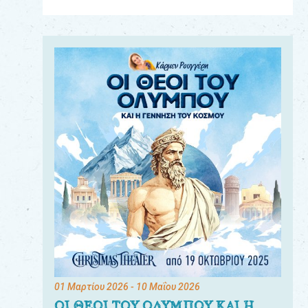
Για
τους:
γονείς
εκπαιδευτικούς
&
συλλόγους
παραγωγούς
&
συνεργάτες
01 Μαρτίου 2026
- 10 Μαΐου 2026
ΟΙ ΘΕΟΙ ΤΟΥ ΟΛΥΜΠΟΥ ΚΑΙ Η