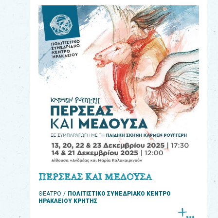
eshop
0
Βιβλία
Εκπαιδευτικά
Παιχνίδια
Παρακολούθηση
παραγγελίας
Έχετε
κωδικό
για
ΠΕΡΣΕΑΣ ΚΑΙ ΜΕΔΟΥΣΑ
download
ΘΕΑΤΡΟ
ΠΟΛΙΤΙΣΤΙΚΟ ΣΥΝΕΔΡΙΑΚΟ ΚΕΝΤΡΟ
μουσικής;
ΗΡΑΚΛΕΙΟΥ ΚΡΗΤΗΣ