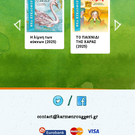
άνη
Η λίμνη των
ΤΟ ΠΑΙΧΝΙΔΙ
Έρχεσαι
άζουσες
κύκνων (2025)
ΤΗΣ ΧΑΡΑΣ
μου; Τ
αμύθι
(2025)
παραμύ
παραμύ
(2024)
contact@karmenrouggeri.gr