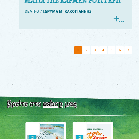
ΜΑΤΙΑ ΤΗΣ ΚΑΡΜΕΝ ΡΟΥΓΓΕΡΗ
ΘΕΑΤΡΟ
ΙΔΡΥΜΑ Μ. ΚΑΚΟΓΙΑΝΝΗΣ
1
2
3
4
5
6
7
βρείτε στο
eshop
μας