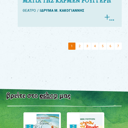
ΜΑΤΙΑ ΤΗΣ ΚΑΡΜΕΝ ΡΟΥΓΓΕΡΗ
ΘΕΑΤΡΟ
ΙΔΡΥΜΑ Μ. ΚΑΚΟΓΙΑΝΝΗΣ
1
2
3
4
5
6
7
βρείτε στο
eshop
μας