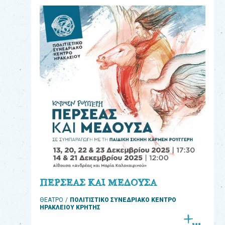
eshop
0
Βιβλία
Εκπαιδευτικά
Παιχνίδια
Παρακολούθηση
παραγγελίας
Έχετε
κωδικό
για
ΠΕΡΣΕΑΣ ΚΑΙ ΜΕΔΟΥΣΑ
download
ΘΕΑΤΡΟ
ΠΟΛΙΤΙΣΤΙΚΟ ΣΥΝΕΔΡΙΑΚΟ ΚΕΝΤΡΟ
μουσικής;
ΗΡΑΚΛΕΙΟΥ ΚΡΗΤΗΣ