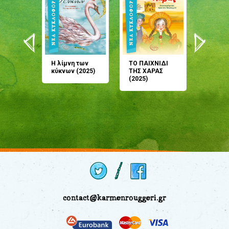
άνη
Η λίμνη των
ΤΟ ΠΑΙΧΝΙΔΙ
Έρχεσαι
άζουσες
κύκνων (2025)
ΤΗΣ ΧΑΡΑΣ
μου; Τ
αμύθι
(2025)
παραμύ
παραμύ
(2024)
contact@karmenrouggeri.gr