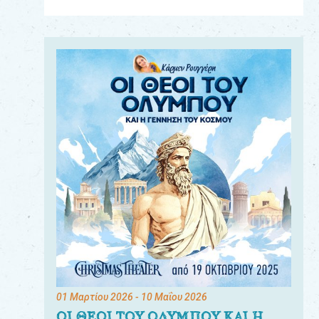
Για
τους:
γονείς
εκπαιδευτικούς
&
συλλόγους
παραγωγούς
&
συνεργάτες
01 Μαρτίου 2026
- 10 Μαΐου 2026
ΟΙ ΘΕΟΙ ΤΟΥ ΟΛΥΜΠΟΥ ΚΑΙ Η