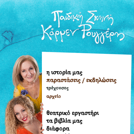
η ιστορία μας
η
παραστάσεις / εκδηλώσεις
ιστορία
μας
τρέχουσες
παραστάσεις
αρχείο
/
εκδηλώσεις
θεατρικό εργαστήρι
τρέχουσες
τα βιβλία μας
διάφορα
αρχείο