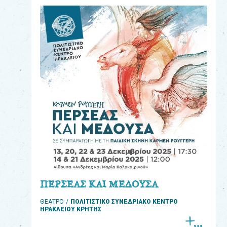
eshop
0
Βιβλία
Εκπαιδευτικά
Παιχνίδια
Παρακολούθηση
παραγγελίας
Έχετε
κωδικό
για
ΠΕΡΣΕΑΣ ΚΑΙ ΜΕΔΟΥΣΑ
download
ΘΕΑΤΡΟ
ΠΟΛΙΤΙΣΤΙΚΟ ΣΥΝΕΔΡΙΑΚΟ ΚΕΝΤΡΟ
μουσικής;
ΗΡΑΚΛΕΙΟΥ ΚΡΗΤΗΣ