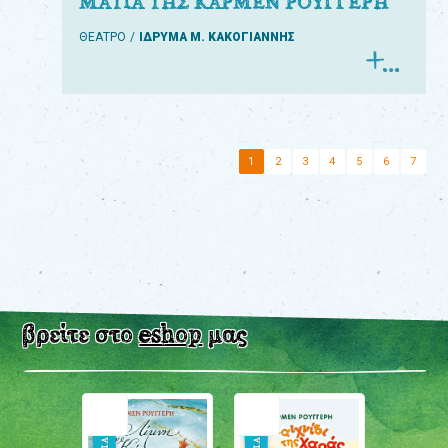
ΜΑΤΙΑ ΤΗΣ ΚΑΡΜΕΝ ΡΟΥΓΓΕΡΗ
ΘΕΑΤΡΟ
ΙΔΡΥΜΑ Μ. ΚΑΚΟΓΙΑΝΝΗΣ
1
2
3
4
5
6
7
βρείτε στο
eshop
μας