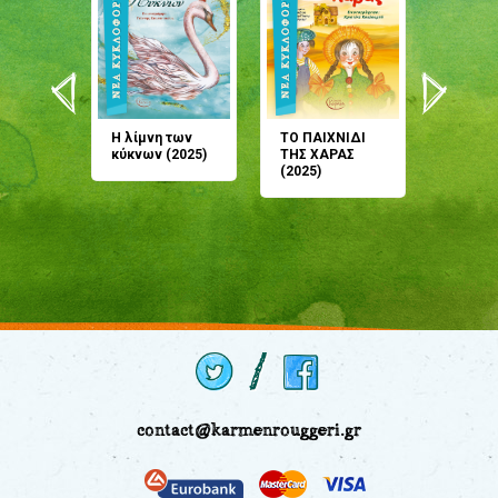
άνη
Η λίμνη των
ΤΟ ΠΑΙΧΝΙΔΙ
Έρχεσαι
άζουσες
κύκνων (2025)
ΤΗΣ ΧΑΡΑΣ
μου; Τ
αμύθι
(2025)
παραμύ
παραμύ
(2024)
contact@karmenrouggeri.gr