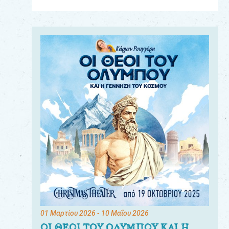
Για
τους:
γονείς
εκπαιδευτικούς
&
συλλόγους
παραγωγούς
&
συνεργάτες
01 Μαρτίου 2026
- 10 Μαΐου 2026
ΟΙ ΘΕΟΙ ΤΟΥ ΟΛΥΜΠΟΥ ΚΑΙ Η