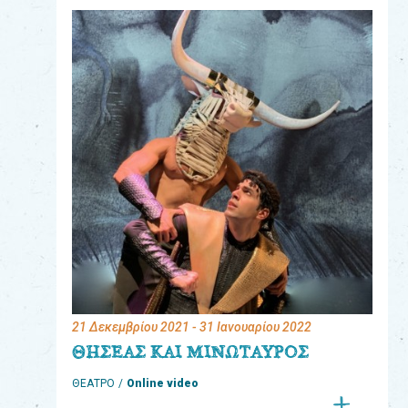
eshop
0
Βιβλία
Εκπαιδευτικά
Παιχνίδια
Παρακολούθηση
παραγγελίας
Έχετε
κωδικό
για
21 Δεκεμβρίου 2021
- 31 Ιανουαρίου 2022
download
ΘΗΣΕΑΣ ΚΑΙ ΜΙΝΩΤΑΥΡΟΣ
μουσικής;
ΘΕΑΤΡΟ
Online video