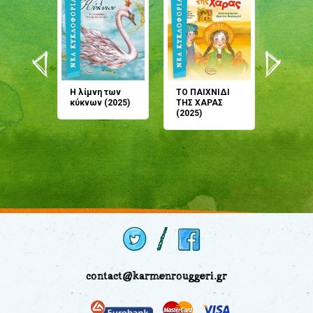
άνη
Η λίμνη των
ΤΟ ΠΑΙΧΝΙΔΙ
Έρχεσαι
άζουσες
κύκνων (2025)
ΤΗΣ ΧΑΡΑΣ
μου; Τ
αμύθι
(2025)
παραμύ
παραμύ
(2024)
contact@karmenrouggeri.gr