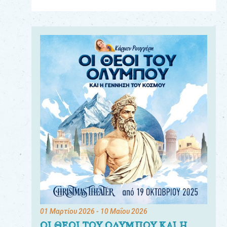
Για
τους:
γονείς
εκπαιδευτικούς
&
συλλόγους
παραγωγούς
&
συνεργάτες
01 Μαρτίου 2026
- 10 Μαΐου 2026
ΟΙ ΘΕΟΙ ΤΟΥ ΟΛΥΜΠΟΥ ΚΑΙ Η