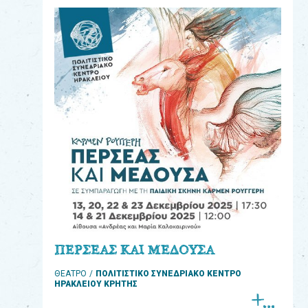
eshop
0
Βιβλία
Εκπαιδευτικά
Παιχνίδια
Παρακολούθηση
παραγγελίας
Έχετε
κωδικό
για
ΠΕΡΣΕΑΣ ΚΑΙ ΜΕΔΟΥΣΑ
download
ΘΕΑΤΡΟ
ΠΟΛΙΤΙΣΤΙΚΟ ΣΥΝΕΔΡΙΑΚΟ ΚΕΝΤΡΟ
μουσικής;
ΗΡΑΚΛΕΙΟΥ ΚΡΗΤΗΣ