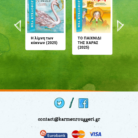
άνη
Η λίμνη των
ΤΟ ΠΑΙΧΝΙΔΙ
Έρχεσαι
άζουσες
κύκνων (2025)
ΤΗΣ ΧΑΡΑΣ
μου; Τ
αμύθι
(2025)
παραμύ
παραμύ
(2024)
contact@karmenrouggeri.gr