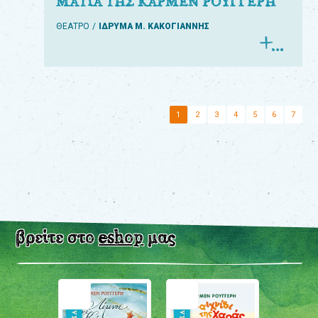
ΜΑΤΙΑ ΤΗΣ ΚΑΡΜΕΝ ΡΟΥΓΓΕΡΗ
ΘΕΑΤΡΟ
ΙΔΡΥΜΑ Μ. ΚΑΚΟΓΙΑΝΝΗΣ
1
2
3
4
5
6
7
βρείτε στο
eshop
μας