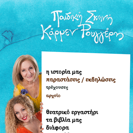
η ιστορία μας
η
παραστάσεις / εκδηλώσεις
ιστορία
μας
τρέχουσες
παραστάσεις
αρχείο
/
εκδηλώσεις
θεατρικό εργαστήρι
τρέχουσες
τα βιβλία μας
διάφορα
αρχείο