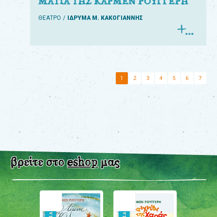
ΜΑΤΙΑ ΤΗΣ ΚΑΡΜΕΝ ΡΟΥΓΓΕΡΗ
ΘΕΑΤΡΟ
ΙΔΡΥΜΑ Μ. ΚΑΚΟΓΙΑΝΝΗΣ
1
2
3
4
5
6
7
βρείτε στο
eshop
μας