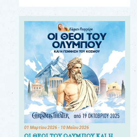
Για
τους:
γονείς
εκπαιδευτικούς
&
συλλόγους
παραγωγούς
&
συνεργάτες
01 Μαρτίου 2026
- 10 Μαΐου 2026
ΟΙ ΘΕΟΙ ΤΟΥ ΟΛΥΜΠΟΥ ΚΑΙ Η