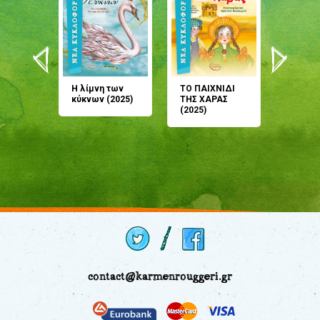
άνη
Η λίμνη των
ΤΟ ΠΑΙΧΝΙΔΙ
Έρχεσαι
άζουσες
κύκνων (2025)
ΤΗΣ ΧΑΡΑΣ
μου; Τ
αμύθι
(2025)
παραμύ
παραμύ
(2024)
contact@karmenrouggeri.gr