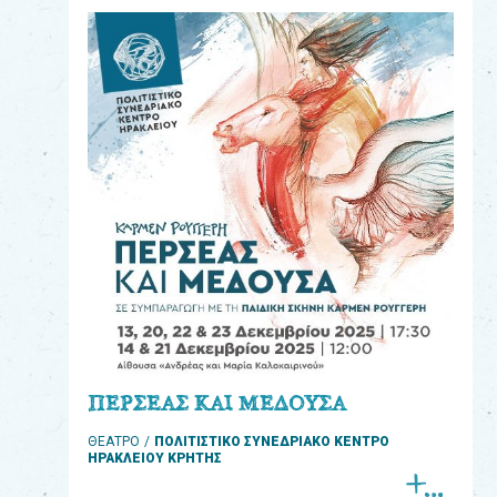
eshop
0
Βιβλία
Εκπαιδευτικά
Παιχνίδια
Παρακολούθηση
παραγγελίας
Έχετε
κωδικό
για
ΠΕΡΣΕΑΣ ΚΑΙ ΜΕΔΟΥΣΑ
download
ΘΕΑΤΡΟ
ΠΟΛΙΤΙΣΤΙΚΟ ΣΥΝΕΔΡΙΑΚΟ ΚΕΝΤΡΟ
μουσικής;
ΗΡΑΚΛΕΙΟΥ ΚΡΗΤΗΣ