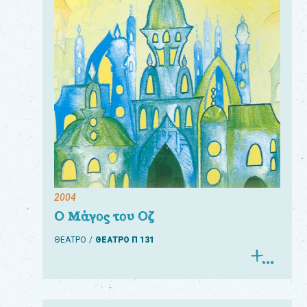
Για
τους:
γονείς
εκπαιδευτικούς
&
συλλόγους
παραγωγούς
&
2004
συνεργάτες
Ο Μάγος του Οζ
ΘΕΑΤΡΟ
ΘΕΑΤΡΟ Π 131