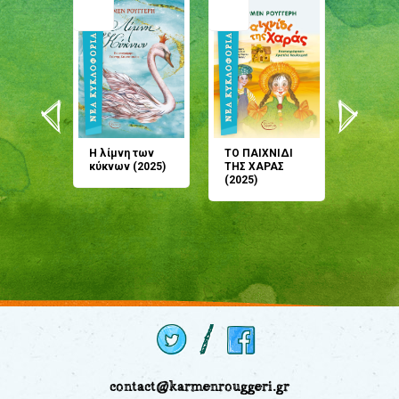
άνη
Η λίμνη των
ΤΟ ΠΑΙΧΝΙΔΙ
Έρχεσαι
άζουσες
κύκνων (2025)
ΤΗΣ ΧΑΡΑΣ
μου; Τ
αμύθι
(2025)
παραμύ
παραμύ
(2024)
contact@karmenrouggeri.gr