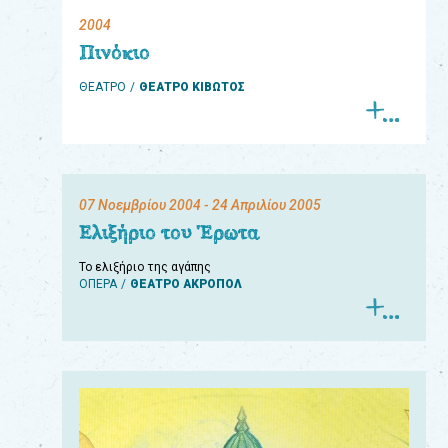
2004
eshop
Πινόκιο
0
ΘΕΑΤΡΟ
ΘΕΑΤΡΟ ΚΙΒΩΤΟΣ
Βιβλία
Εκπαιδευτικά
Παιχνίδια
07 Νοεμβρίου 2004
- 24 Απριλίου 2005
Παρακολούθηση
Ελιξήριο του Έρωτα
παραγγελίας
Το ελιξήριο της αγάπης
ΟΠΕΡΑ
ΘΕΑΤΡΟ ΑΚΡΟΠΟΛ
Έχετε
κωδικό
για
download
μουσικής;